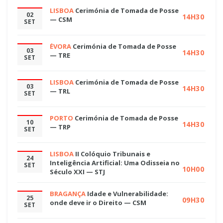
LISBOA
Cerimónia de Tomada de Posse
02
14H30
— CSM
SET
ÉVORA
Cerimónia de Tomada de Posse
03
14H30
— TRE
SET
LISBOA
Cerimónia de Tomada de Posse
03
14H30
— TRL
SET
PORTO
Cerimónia de Tomada de Posse
10
14H30
— TRP
SET
LISBOA
II Colóquio Tribunais e
24
Inteligência Artificial: Uma Odisseia no
SET
10H00
Século XXI — STJ
BRAGANÇA
Idade e Vulnerabilidade:
25
09H30
onde deve ir o Direito — CSM
SET