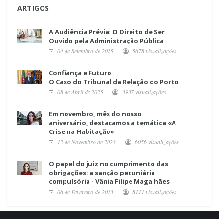
ARTIGOS
A Audiência Prévia: O Direito de Ser
Ouvido pela Administração Pública
04 de Setembro de 2025
5678 visualizações
Confiança e Futuro
O Caso do Tribunal da Relação do Porto
08 de Abril de 2025
3937 visualizações
Em novembro, mês do nosso
aniversário, destacamos a temática «A
Crise na Habitação»
12 de Novembro de 2023
6056 visualizações
O papel do juiz no cumprimento das
obrigações: a sanção pecuniária
compulsória - Vânia Filipe Magalhães
06 de Fevereiro de 2023
8111 visualizações