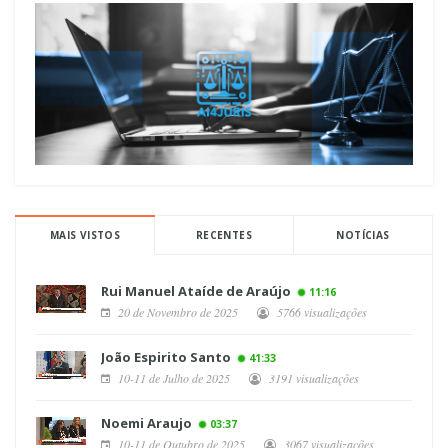
MAIS VISTOS
RECENTES
NOTÍCIAS
Rui Manuel Ataíde de Araújo
11:16
20 de Novembro de 2025
5766 visualizações
João Espirito Santo
41:33
10-11 de Julho de 2025
3191 visualizações
Noemi Araujo
03:37
10-11 de Outubro de 2025
3067 visualizações