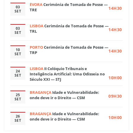
ÉVORA
Cerimónia de Tomada de Posse —
03
14H30
TRE
SET
LISBOA
Cerimónia de Tomada de Posse —
03
14H30
TRL
SET
PORTO
Cerimónia de Tomada de Posse —
10
14H30
TRP
SET
LISBOA
II Colóquio Tribunais e
24
Inteligência Artificial: Uma Odisseia no
SET
10H00
Século XXI — STJ
BRAGANÇA
Idade e Vulnerabilidade:
25
09H30
onde deve ir o Direito — CSM
SET
BRAGANÇA
Idade e Vulnerabilidade:
26
10H00
onde deve ir o Direito — CSM
SET