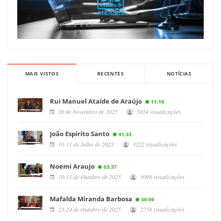
MAIS VISTOS
RECENTES
NOTÍCIAS
Rui Manuel Ataíde de Araújo
11:16
20 de Novembro de 2025
5824 visualizações
João Espirito Santo
41:33
10-11 de Julho de 2025
3222 visualizações
Noemi Araujo
03:37
10-11 de Outubro de 2025
3098 visualizações
Mafalda Miranda Barbosa
36:06
23-24 de Outubro de 2025
2758 visualizações