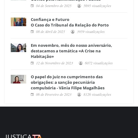
04 de Setembro de 2025
5695 visualizações
Confiança e Futuro
O Caso do Tribunal da Relação do Porto
08 de Abril de 2025
3959 visualizações
Em novembro, mês do nosso aniversário,
destacamos a temática «A Crise na
Habitação»
12 de Novembro de 2023
6072 visualizações
O papel do juiz no cumprimento das
obrigações: a sanção pecuniária
compulsória - Vânia Filipe Magalhães
06 de Fevereiro de 2023
8126 visualizações