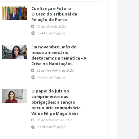
Confiança e Futuro
O Caso do Tribunal da
Relação do Porto
08 de Abril de 2025
3944 visualizações
Em novembro, mês do
nosso aniversário,
destacamos a temática «A
Crise na Habitação»
12 de Novembro de 2023
6065 visualizações
O papel do juiz no
cumprimento das
obrigações: a sanção
pecuniária compulsória -
Vânia Filipe Magalhães
06 de Fevereiro de 2023
8116 visualizações