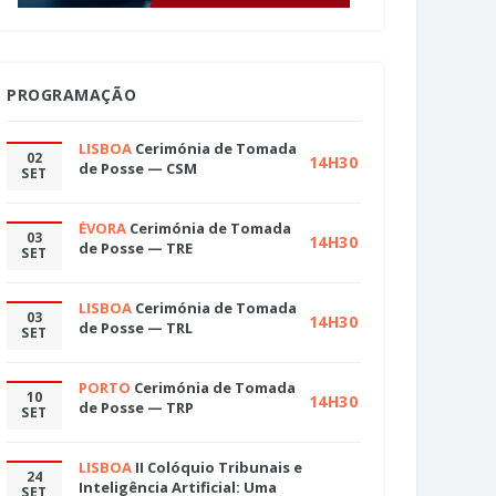
PROGRAMAÇÃO
LISBOA
Cerimónia de Tomada
02
14H30
de Posse — CSM
SET
ÉVORA
Cerimónia de Tomada
03
14H30
de Posse — TRE
SET
LISBOA
Cerimónia de Tomada
03
14H30
de Posse — TRL
SET
PORTO
Cerimónia de Tomada
10
14H30
de Posse — TRP
SET
LISBOA
II Colóquio Tribunais e
24
Inteligência Artificial: Uma
SET