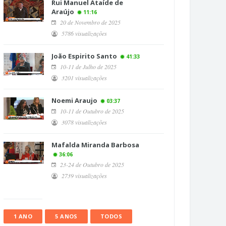
Rui Manuel Ataíde de
Araújo
11:16
20 de Novembro de 2025
5786 visualizações
João Espirito Santo
41:33
10-11 de Julho de 2025
3201 visualizações
Noemi Araujo
03:37
10-11 de Outubro de 2025
3078 visualizações
Mafalda Miranda Barbosa
36:06
23-24 de Outubro de 2025
2739 visualizações
1 ANO
5 ANOS
TODOS