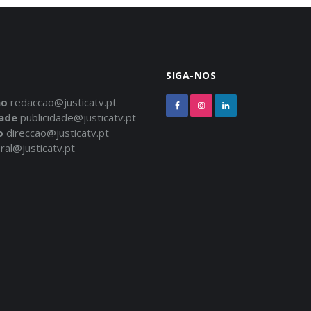
SIGA-NOS
ão
redaccao@justicatv.pt
dade
publicidade@justicatv.pt
o
direccao@justicatv.pt
ral@justicatv.pt