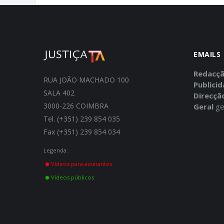
EMAILS
Redacç
RUA JOÃO MACHADO 100
Publici
SALA 402
Direcçã
3000-226 COIMBRA
Geral
ge
Tel. (+351) 239 854 035
Fax (+351) 239 854 034
Legenda:
Vídeos para assinantes
Vídeos públicos