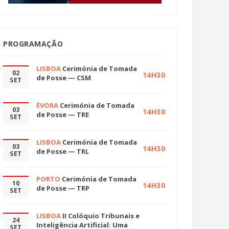
PROGRAMAÇÃO
LISBOA
Cerimónia de Tomada
02
14H30
de Posse — CSM
SET
ÉVORA
Cerimónia de Tomada
03
14H30
de Posse — TRE
SET
LISBOA
Cerimónia de Tomada
03
14H30
de Posse — TRL
SET
PORTO
Cerimónia de Tomada
10
14H30
de Posse — TRP
SET
LISBOA
II Colóquio Tribunais e
24
Inteligência Artificial: Uma
SET