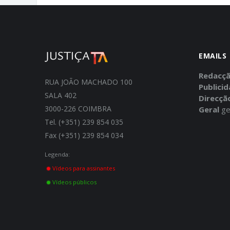
EMAILS
Redacç
RUA JOÃO MACHADO 100
Publici
SALA 402
Direcçã
3000-226 COIMBRA
Geral
ge
Tel. (+351) 239 854 035
Fax (+351) 239 854 034
Legenda:
Vídeos para assinantes
Vídeos públicos