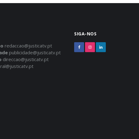
SIGA-NOS
ão
redaccao@justicatv.pt
dade
publicidade@justicatv.pt
o
direccao@justicatv.pt
ral@justicatv.pt