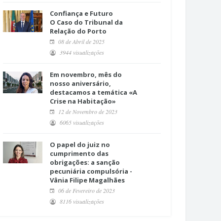
Confiança e Futuro
O Caso do Tribunal da
Relação do Porto
08 de Abril de 2025
3944 visualizações
Em novembro, mês do
nosso aniversário,
destacamos a temática «A
Crise na Habitação»
12 de Novembro de 2023
6065 visualizações
O papel do juiz no
cumprimento das
obrigações: a sanção
pecuniária compulsória -
Vânia Filipe Magalhães
06 de Fevereiro de 2023
8116 visualizações