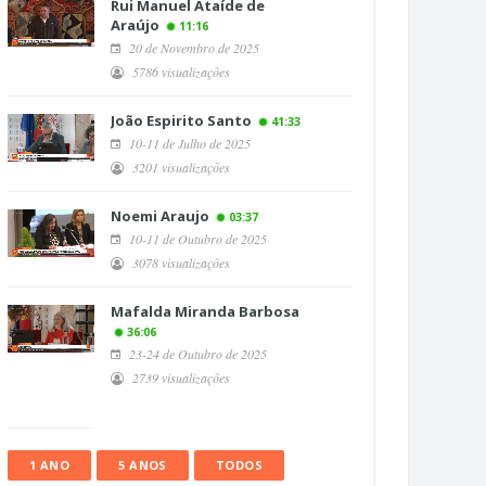
Rui Manuel Ataíde de
Araújo
11:16
20 de Novembro de 2025
5786 visualizações
João Espirito Santo
41:33
10-11 de Julho de 2025
3201 visualizações
Noemi Araujo
03:37
10-11 de Outubro de 2025
3078 visualizações
Mafalda Miranda Barbosa
36:06
23-24 de Outubro de 2025
2739 visualizações
1 ANO
5 ANOS
TODOS