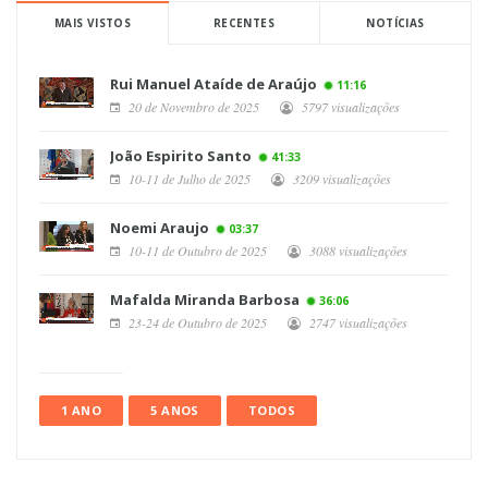
MAIS VISTOS
RECENTES
NOTÍCIAS
Rui Manuel Ataíde de Araújo
11:16
20 de Novembro de 2025
5797 visualizações
João Espirito Santo
41:33
10-11 de Julho de 2025
3209 visualizações
Noemi Araujo
03:37
10-11 de Outubro de 2025
3088 visualizações
Mafalda Miranda Barbosa
36:06
23-24 de Outubro de 2025
2747 visualizações
1 ANO
5 ANOS
TODOS