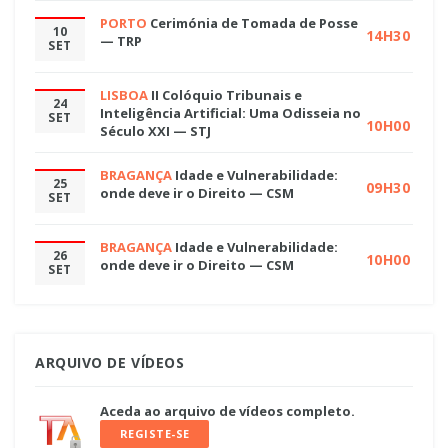
PORTO
Cerimónia de Tomada de Posse
10
14H30
— TRP
SET
LISBOA
II Colóquio Tribunais e
24
Inteligência Artificial: Uma Odisseia no
SET
10H00
Século XXI — STJ
BRAGANÇA
Idade e Vulnerabilidade:
25
09H30
onde deve ir o Direito — CSM
SET
BRAGANÇA
Idade e Vulnerabilidade:
26
10H00
onde deve ir o Direito — CSM
SET
ARQUIVO DE VÍDEOS
Aceda ao arquivo de vídeos completo.
REGISTE-SE