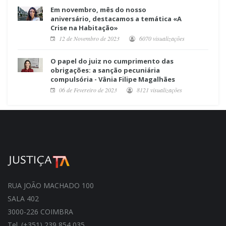
Em novembro, mês do nosso
aniversário, destacamos a temática «A
Crise na Habitação»
12 de Novembro de 2023
6070 visualizações
O papel do juiz no cumprimento das
obrigações: a sanção pecuniária
compulsória - Vânia Filipe Magalhães
06 de Fevereiro de 2023
8121 visualizações
RUA JOÃO MACHADO 100
SALA 402
3000-226 COIMBRA
Tel. (+351) 239 854 035