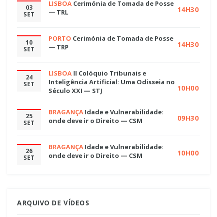
LISBOA
Cerimónia de Tomada de Posse
03
14H30
— TRL
SET
PORTO
Cerimónia de Tomada de Posse
10
14H30
— TRP
SET
LISBOA
II Colóquio Tribunais e
24
Inteligência Artificial: Uma Odisseia no
SET
10H00
Século XXI — STJ
BRAGANÇA
Idade e Vulnerabilidade:
25
09H30
onde deve ir o Direito — CSM
SET
BRAGANÇA
Idade e Vulnerabilidade:
26
10H00
onde deve ir o Direito — CSM
SET
ARQUIVO DE VÍDEOS