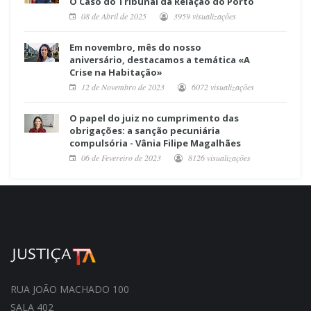
O Caso do Tribunal da Relação do Porto
08 de Abril de 2025
3959 visualizações
Em novembro, mês do nosso
aniversário, destacamos a temática «A
Crise na Habitação»
12 de Novembro de 2023
6072 visualizações
O papel do juiz no cumprimento das
obrigações: a sanção pecuniária
compulsória - Vânia Filipe Magalhães
06 de Fevereiro de 2023
8126 visualizações
RUA JOÃO MACHADO 100
SALA 402