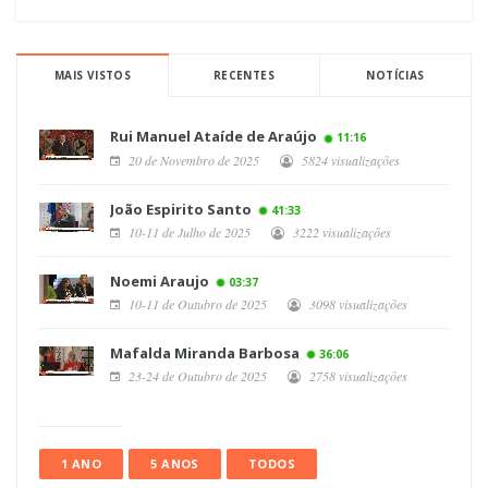
MAIS VISTOS
RECENTES
NOTÍCIAS
Rui Manuel Ataíde de Araújo
11:16
20 de Novembro de 2025
5824 visualizações
João Espirito Santo
41:33
10-11 de Julho de 2025
3222 visualizações
Noemi Araujo
03:37
10-11 de Outubro de 2025
3098 visualizações
Mafalda Miranda Barbosa
36:06
23-24 de Outubro de 2025
2758 visualizações
1 ANO
5 ANOS
TODOS