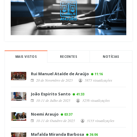
MAIS VISTOS
RECENTES
NOTÍCIAS
Rui Manuel Ataíde de Araújo
11:16
20 de Novembro de 2025
5875 visualizações
João Espirito Santo
41:33
10-11 de Julho de 2025
3256 visualizações
Noemi Araujo
03:37
10-11 de Outubro de 2025
3133 visualizações
Mafalda Miranda Barbosa
36:06