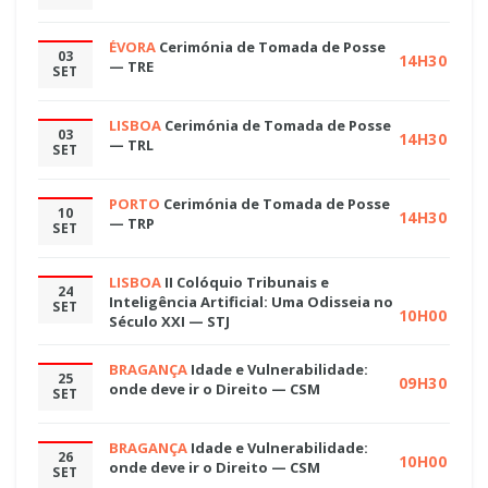
ÉVORA
Cerimónia de Tomada de Posse
03
14H30
— TRE
SET
LISBOA
Cerimónia de Tomada de Posse
03
14H30
— TRL
SET
PORTO
Cerimónia de Tomada de Posse
10
14H30
— TRP
SET
LISBOA
II Colóquio Tribunais e
24
Inteligência Artificial: Uma Odisseia no
SET
10H00
Século XXI — STJ
BRAGANÇA
Idade e Vulnerabilidade:
25
09H30
onde deve ir o Direito — CSM
SET
BRAGANÇA
Idade e Vulnerabilidade:
26
10H00
onde deve ir o Direito — CSM
SET