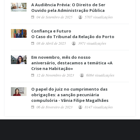
A Audiência Prévia: O Direito de Ser
Ouvido pela Administração Pública
04 de Setembro de 2025
5707 visualizações
Confiança e Futuro
O Caso do Tribunal da Relação do Porto
08 de Abril de 2025
3971 visualizações
Em novembro, mês do nosso
aniversário, destacamos a temática «A
Crise na Habitação»
12 de Novembro de 2023
6084 visualizações
O papel do juiz no cumprimento das
obrigações: a sanção pecuniária
compulsória - Vânia Filipe Magalhães
06 de Fevereiro de 2023
8147 visualizações