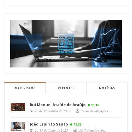
MAIS VISTOS
RECENTES
NOTÍCIAS
Rui Manuel Ataíde de Araújo
11:16
20 de Novembro de 2025
5854 visualizações
João Espirito Santo
41:33
10-11 de Julho de 2025
3246 visualizações