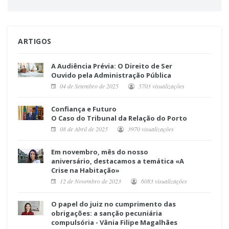
ARTIGOS
A Audiência Prévia: O Direito de Ser
Ouvido pela Administração Pública
04 de Setembro de 2025
5703 visualizações
Confiança e Futuro
O Caso do Tribunal da Relação do Porto
08 de Abril de 2025
3970 visualizações
Em novembro, mês do nosso
aniversário, destacamos a temática «A
Crise na Habitação»
12 de Novembro de 2023
6083 visualizações
O papel do juiz no cumprimento das
obrigações: a sanção pecuniária
compulsória - Vânia Filipe Magalhães