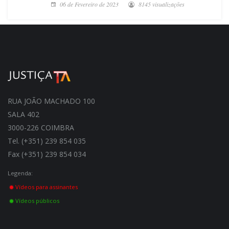
06 de Fevereiro de 2023
8145 visualizações
RUA JOÃO MACHADO 100
SALA 402
3000-226 COIMBRA
Tel. (+351) 239 854 035
Fax (+351) 239 854 034
Legenda:
Vídeos para assinantes
Vídeos públicos