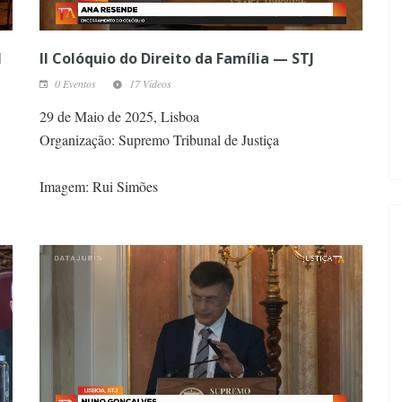
l
II Colóquio do Direito da Família — STJ
0 Eventos
17 Vídeos
29 de Maio de 2025, Lisboa
Organização: Supremo Tribunal de Justiça
Imagem: Rui Simões