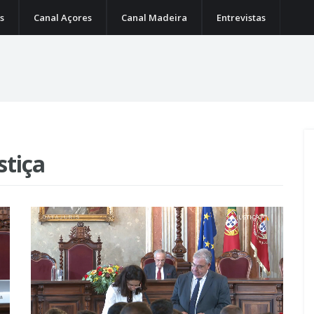
s
Canal Açores
Canal Madeira
Entrevistas
stiça