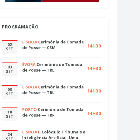
PROGRAMAÇÃO
LISBOA
Cerimónia de Tomada
02
14H30
de Posse — CSM
SET
ÉVORA
Cerimónia de Tomada
03
14H30
de Posse — TRE
SET
LISBOA
Cerimónia de Tomada
03
14H30
de Posse — TRL
SET
PORTO
Cerimónia de Tomada
10
14H30
de Posse — TRP
SET
LISBOA
II Colóquio Tribunais e
24
Inteligência Artificial: Uma
SET