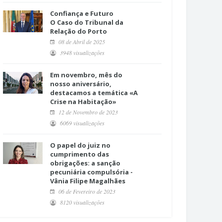
Confiança e Futuro
O Caso do Tribunal da
Relação do Porto
08 de Abril de 2025
3948 visualizações
Em novembro, mês do
nosso aniversário,
destacamos a temática «A
Crise na Habitação»
12 de Novembro de 2023
6069 visualizações
O papel do juiz no
cumprimento das
obrigações: a sanção
pecuniária compulsória -
Vânia Filipe Magalhães
06 de Fevereiro de 2023
8120 visualizações