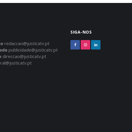
SIGA-NOS
ão
redaccao@justicatv.pt
dade
publicidade@justicatv.pt
o
direccao@justicatv.pt
ral@justicatv.pt