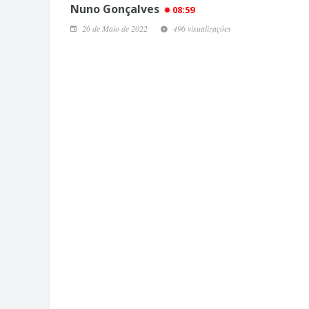
Nuno Gonçalves
08:59
26 de Maio de 2022
496 visualizações