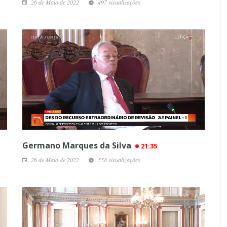
26 de Maio de 2022
497 visualizações
Germano Marques da Silva
21:35
26 de Maio de 2022
558 visualizações