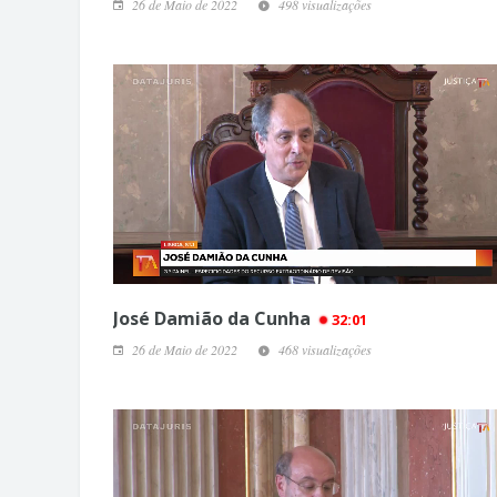
26 de Maio de 2022
498 visualizações
José Damião da Cunha
32:01
26 de Maio de 2022
468 visualizações