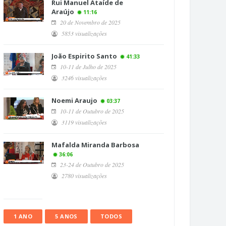
Rui Manuel Ataíde de
Araújo
11:16
20 de Novembro de 2025
5853 visualizações
João Espirito Santo
41:33
10-11 de Julho de 2025
3246 visualizações
Noemi Araujo
03:37
10-11 de Outubro de 2025
3119 visualizações
Mafalda Miranda Barbosa
36:06
23-24 de Outubro de 2025
2780 visualizações
1 ANO
5 ANOS
TODOS