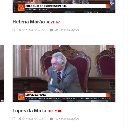
Helena Morão
21:47
26 de Maio de 2022
452 visualizações
Lopes da Mota
17:38
26 de Maio de 2022
515 visualizações