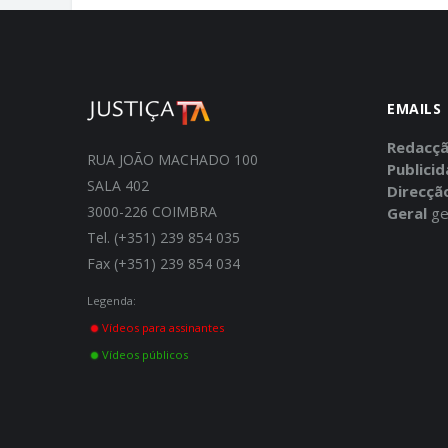
EMAILS
Redacç
RUA JOÃO MACHADO 100
Publici
SALA 402
Direcçã
3000-226 COIMBRA
Geral
ge
Tel. (+351) 239 854 035
Fax (+351) 239 854 034
Legenda:
Vídeos para assinantes
Vídeos públicos