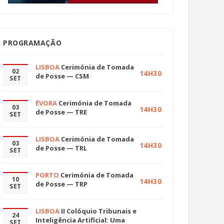
PROGRAMAÇÃO
LISBOA
Cerimónia de Tomada
02
14H30
de Posse — CSM
SET
ÉVORA
Cerimónia de Tomada
03
14H30
de Posse — TRE
SET
LISBOA
Cerimónia de Tomada
03
14H30
de Posse — TRL
SET
PORTO
Cerimónia de Tomada
10
14H30
de Posse — TRP
SET
LISBOA
II Colóquio Tribunais e
24
Inteligência Artificial: Uma
SET