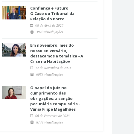
Confiança e Futuro
O Caso do Tribunal da
Relação do Porto
08 de Abril de 2025
3970 visualizações
Em novembro, mês do
nosso aniversário,
destacamos a temática «A
Crise na Habitação»
12 de Novembro de 2023
6083 visualizações
O papel do juiz no
cumprimento das
obrigações: a sanção
pecuniária compulsória -
Vânia Filipe Magalhães
06 de Fevereiro de 2023
8144 visualizações