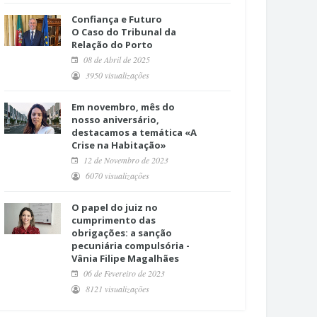
Confiança e Futuro
O Caso do Tribunal da
Relação do Porto
08 de Abril de 2025
3950 visualizações
Em novembro, mês do
nosso aniversário,
destacamos a temática «A
Crise na Habitação»
12 de Novembro de 2023
6070 visualizações
O papel do juiz no
cumprimento das
obrigações: a sanção
pecuniária compulsória -
Vânia Filipe Magalhães
06 de Fevereiro de 2023
8121 visualizações