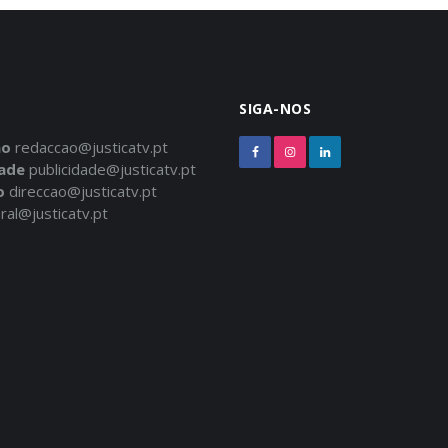
SIGA-NOS
ão
redaccao@justicatv.pt
dade
publicidade@justicatv.pt
o
direccao@justicatv.pt
ral@justicatv.pt