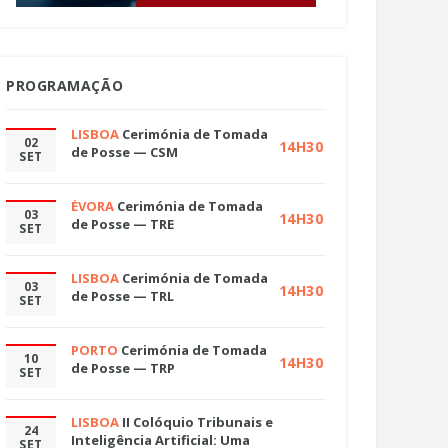
PROGRAMAÇÃO
LISBOA
Cerimónia de Tomada
02
14H30
de Posse — CSM
SET
ÉVORA
Cerimónia de Tomada
03
14H30
de Posse — TRE
SET
LISBOA
Cerimónia de Tomada
03
14H30
de Posse — TRL
SET
PORTO
Cerimónia de Tomada
10
14H30
de Posse — TRP
SET
LISBOA
II Colóquio Tribunais e
24
Inteligência Artificial: Uma
SET