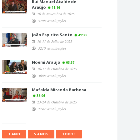
Rui Manuel Ataíde de
Araújo
11:16
20 de Novembro de 2025
5798 visualizações
João Espirito Santo
41:33
10-11 de Julho de 2025
3210 visualizações
Noemi Araujo
03:37
10-11 de Outubro de 2025
3088 visualizações
Mafalda Miranda Barbosa
36:06
23-24 de Outubro de 2025
2747 visualizações
1 ANO
5 ANOS
TODOS