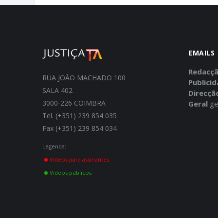
EMAILS
Redacç
RUA JOÃO MACHADO 100
Publici
SALA 402
Direcçã
3000-226 COIMBRA
Geral
ge
Tel. (+351) 239 854 035
Fax (+351) 239 854 034
Legenda:
Vídeos para assinantes
Vídeos públicos