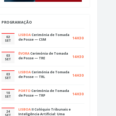
PROGRAMAÇÃO
LISBOA
Cerimónia de Tomada
02
14H30
de Posse — CSM
SET
ÉVORA
Cerimónia de Tomada
03
14H30
de Posse — TRE
SET
LISBOA
Cerimónia de Tomada
03
14H30
de Posse — TRL
SET
PORTO
Cerimónia de Tomada
10
14H30
de Posse — TRP
SET
LISBOA
II Colóquio Tribunais e
24
Inteligência Artificial: Uma
SET