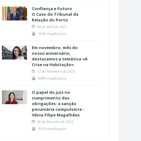
Confiança e Futuro
O Caso do Tribunal da
Relação do Porto
08 de Abril de 2025
3946 visualizações
Em novembro, mês do
nosso aniversário,
destacamos a temática «A
Crise na Habitação»
12 de Novembro de 2023
6066 visualizações
O papel do juiz no
cumprimento das
obrigações: a sanção
pecuniária compulsória -
Vânia Filipe Magalhães
06 de Fevereiro de 2023
8118 visualizações