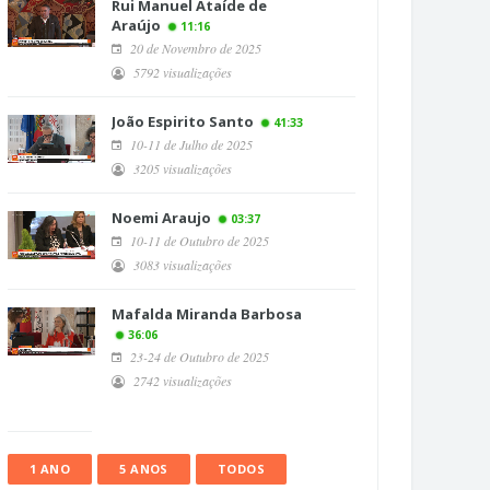
Rui Manuel Ataíde de
Araújo
11:16
20 de Novembro de 2025
5792 visualizações
João Espirito Santo
41:33
10-11 de Julho de 2025
3205 visualizações
Noemi Araujo
03:37
10-11 de Outubro de 2025
3083 visualizações
Mafalda Miranda Barbosa
36:06
23-24 de Outubro de 2025
2742 visualizações
1 ANO
5 ANOS
TODOS