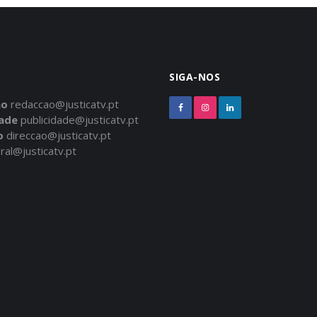
SIGA-NOS
ão
redaccao@justicatv.pt
dade
publicidade@justicatv.pt
o
direccao@justicatv.pt
ral@justicatv.pt