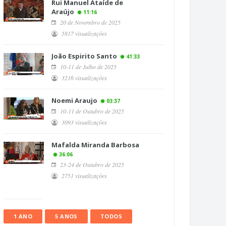
Rui Manuel Ataíde de
Araújo
11:16
20 de Novembro de 2025
5817 visualizações
João Espirito Santo
41:33
10-11 de Julho de 2025
3216 visualizações
Noemi Araujo
03:37
10-11 de Outubro de 2025
3093 visualizações
Mafalda Miranda Barbosa
36:06
23-24 de Outubro de 2025
2751 visualizações
1 ANO
5 ANOS
TODOS