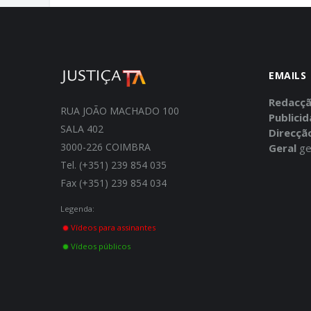
EMAILS
Redacç
RUA JOÃO MACHADO 100
Publici
SALA 402
Direcçã
3000-226 COIMBRA
Geral
ge
Tel. (+351) 239 854 035
Fax (+351) 239 854 034
Legenda:
Vídeos para assinantes
Vídeos públicos