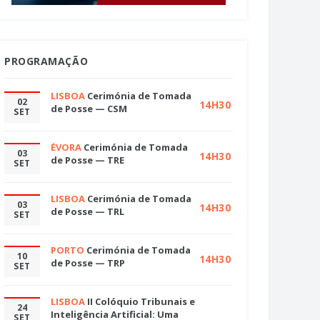
PROGRAMAÇÃO
LISBOA
Cerimónia de Tomada
02
14H30
de Posse — CSM
SET
ÉVORA
Cerimónia de Tomada
03
14H30
de Posse — TRE
SET
LISBOA
Cerimónia de Tomada
03
14H30
de Posse — TRL
SET
PORTO
Cerimónia de Tomada
10
14H30
de Posse — TRP
SET
LISBOA
II Colóquio Tribunais e
24
Inteligência Artificial: Uma
SET