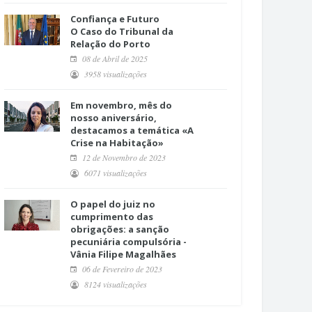
Confiança e Futuro
O Caso do Tribunal da
Relação do Porto
08 de Abril de 2025
3958 visualizações
Em novembro, mês do
nosso aniversário,
destacamos a temática «A
Crise na Habitação»
12 de Novembro de 2023
6071 visualizações
O papel do juiz no
cumprimento das
obrigações: a sanção
pecuniária compulsória -
Vânia Filipe Magalhães
06 de Fevereiro de 2023
8124 visualizações