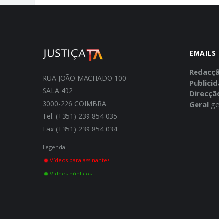
EMAILS
Redacç
RUA JOÃO MACHADO 100
Publici
SALA 402
Direcçã
3000-226 COIMBRA
Geral
ge
Tel. (+351) 239 854 035
Fax (+351) 239 854 034
Legenda:
Vídeos para assinantes
Vídeos públicos