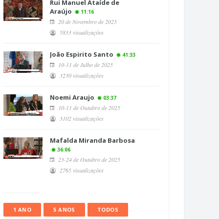
Rui Manuel Ataíde de
Araújo
11:16
20 de Novembro de 2025
5833 visualizações
João Espirito Santo
41:33
10-11 de Julho de 2025
3230 visualizações
Noemi Araujo
03:37
10-11 de Outubro de 2025
3102 visualizações
Mafalda Miranda Barbosa
36:06
23-24 de Outubro de 2025
2765 visualizações
1 ANO
5 ANOS
TODOS