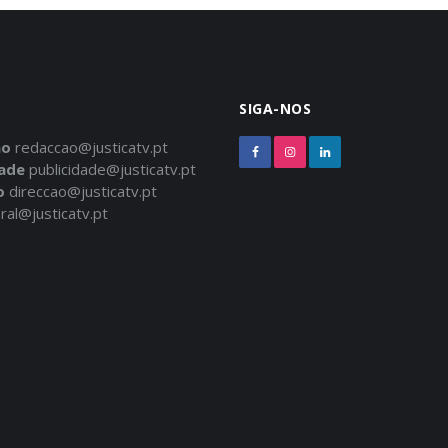
SIGA-NOS
ão
redaccao@justicatv.pt
dade
publicidade@justicatv.pt
o
direccao@justicatv.pt
ral@justicatv.pt