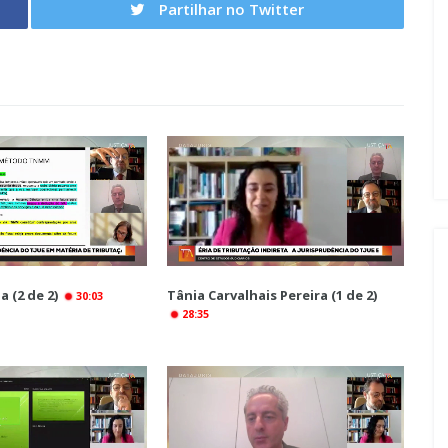
Partilhar no Twitter
a (2 de 2)
Tânia Carvalhais Pereira (1 de 2)
30:03
28:35