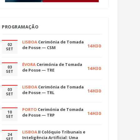
PROGRAMAÇÃO
LISBOA
Cerimónia de Tomada
02
14H30
de Posse — CSM
SET
ÉVORA
Cerimónia de Tomada
03
14H30
de Posse — TRE
SET
LISBOA
Cerimónia de Tomada
03
14H30
de Posse — TRL
SET
PORTO
Cerimónia de Tomada
10
14H30
de Posse — TRP
SET
LISBOA
II Colóquio Tribunais e
24
Inteligência Artificial: Uma
SET