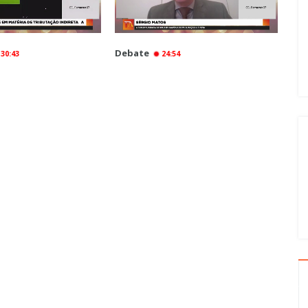
Debate
30:43
24:54