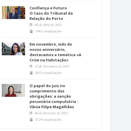
Confiança e Futuro
O Caso do Tribunal da
Relação do Porto
08 de Abril de 2025
3961 visualizações
Em novembro, mês do
nosso aniversário,
destacamos a temática «A
Crise na Habitação»
12 de Novembro de 2023
6074 visualizações
O papel do juiz no
cumprimento das
obrigações: a sanção
pecuniária compulsória -
Vânia Filipe Magalhães
06 de Fevereiro de 2023
8129 visualizações