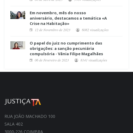
Em novembro, mês do nosso
aniversário, destacamos a temática «A
Crise na Habitação»
12 de Novembro de 2023
6082 visualizações
O papel do juiz no cumprimento das
obrigações: a sanção pecuniária
compulsória - Vânia Filipe Magalhães
06 de Fevereiro de 2023
8141 visualizações
RUA JOÃO MACHADO 100
SALA 402
3000-226 COIMBRA