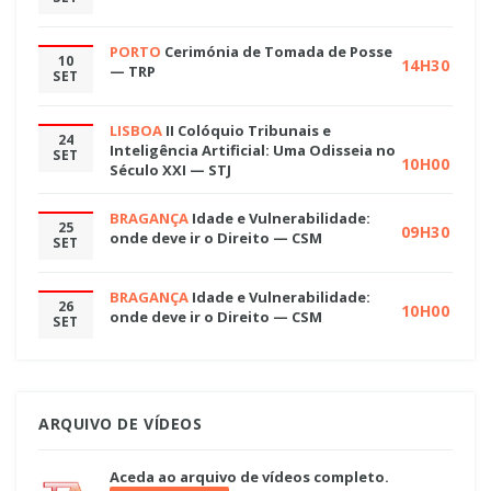
PORTO
Cerimónia de Tomada de Posse
10
14H30
— TRP
SET
LISBOA
II Colóquio Tribunais e
24
Inteligência Artificial: Uma Odisseia no
SET
10H00
Século XXI — STJ
BRAGANÇA
Idade e Vulnerabilidade:
25
09H30
onde deve ir o Direito — CSM
SET
BRAGANÇA
Idade e Vulnerabilidade:
26
10H00
onde deve ir o Direito — CSM
SET
ARQUIVO DE VÍDEOS
Aceda ao arquivo de vídeos completo.