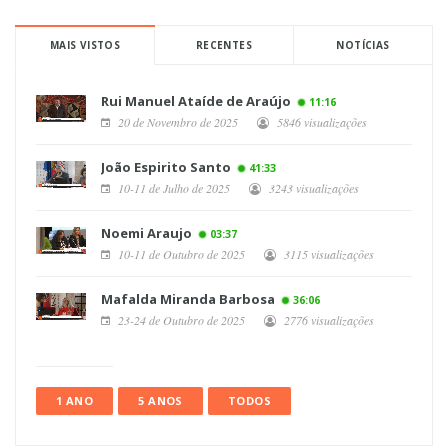
MAIS VISTOS
RECENTES
NOTÍCIAS
Rui Manuel Ataíde de Araújo
11:16
20 de Novembro de 2025
5846 visualizações
João Espirito Santo
41:33
10-11 de Julho de 2025
3243 visualizações
Noemi Araujo
03:37
10-11 de Outubro de 2025
3115 visualizações
Mafalda Miranda Barbosa
36:06
23-24 de Outubro de 2025
2776 visualizações
1 ANO
5 ANOS
TODOS