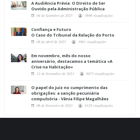
A Audiência Prévia: O Direito de Ser
Ouvido pela Administração Pública
04 de Setembro de 2025
5696 visualizações
Confiança e Futuro
O Caso do Tribunal da Relação do Porto
08 de Abril de 2025
3961 visualizações
Em novembro, mês do nosso
aniversário, destacamos a temática «A
Crise na Habitação»
12 de Novembro de 2023
6073 visualizações
O papel do juiz no cumprimento das
obrigações: a sanção pecuniária
compulsória - Vânia Filipe Magalhães
06 de Fevereiro de 2023
8128 visualizações