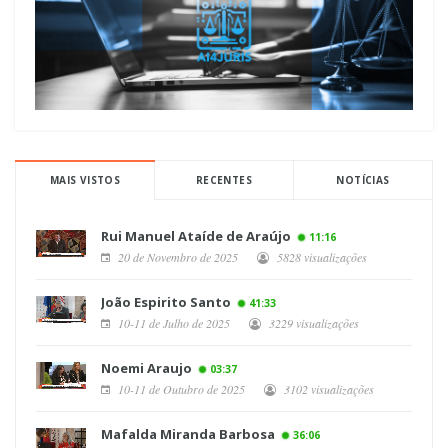
MAIS VISTOS
RECENTES
NOTÍCIAS
Rui Manuel Ataíde de Araújo
11:16
20 de Novembro de 2025
5828 visualizações
João Espirito Santo
41:33
10-11 de Julho de 2025
3229 visualizações
Noemi Araujo
03:37
10-11 de Outubro de 2025
3102 visualizações
Mafalda Miranda Barbosa
36:06