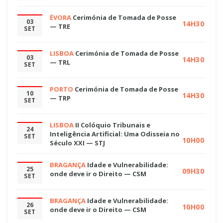
ÉVORA
Cerimónia de Tomada de Posse
03
14H30
— TRE
SET
LISBOA
Cerimónia de Tomada de Posse
03
14H30
— TRL
SET
PORTO
Cerimónia de Tomada de Posse
10
14H30
— TRP
SET
LISBOA
II Colóquio Tribunais e
24
Inteligência Artificial: Uma Odisseia no
SET
10H00
Século XXI — STJ
BRAGANÇA
Idade e Vulnerabilidade:
25
09H30
onde deve ir o Direito — CSM
SET
BRAGANÇA
Idade e Vulnerabilidade:
26
10H00
onde deve ir o Direito — CSM
SET