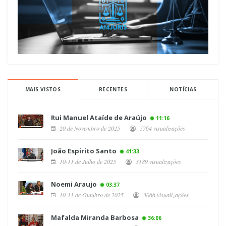
MAIS VISTOS
RECENTES
NOTÍCIAS
Rui Manuel Ataíde de Araújo
11:16
20 de Novembro de 2025
5764 visualizações
João Espirito Santo
41:33
10-11 de Julho de 2025
3189 visualizações
Noemi Araujo
03:37
10-11 de Outubro de 2025
3066 visualizações
Mafalda Miranda Barbosa
36:06