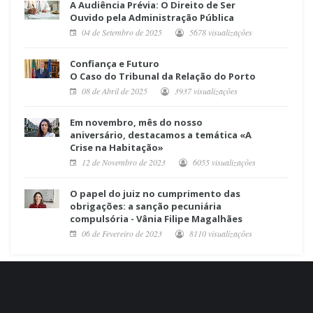
A Audiência Prévia: O Direito de Ser
Ouvido pela Administração Pública
04 de Setembro de 2025
5678 visualizações
Confiança e Futuro
O Caso do Tribunal da Relação do Porto
08 de Abril de 2025
3937 visualizações
Em novembro, mês do nosso
aniversário, destacamos a temática «A
Crise na Habitação»
12 de Novembro de 2023
6055 visualizações
O papel do juiz no cumprimento das
obrigações: a sanção pecuniária
compulsória - Vânia Filipe Magalhães
06 de Fevereiro de 2023
8110 visualizações