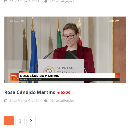
23 de Março de 2023
711 visualizações
Rosa Cândido Martins
02:29
23 de Março de 2023
663 visualizações
1
2