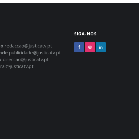
SIGA-NOS
ão
redaccao@justicatv.pt
dade
publicidade@justicatv.pt
o
direccao@justicatv.pt
ral@justicatv.pt