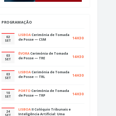
PROGRAMAÇÃO
LISBOA
Cerimónia de Tomada
02
14H30
de Posse — CSM
SET
ÉVORA
Cerimónia de Tomada
03
14H30
de Posse — TRE
SET
LISBOA
Cerimónia de Tomada
03
14H30
de Posse — TRL
SET
PORTO
Cerimónia de Tomada
10
14H30
de Posse — TRP
SET
LISBOA
II Colóquio Tribunais e
24
Inteligência Artificial: Uma
SET