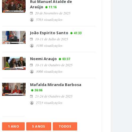
Rui Manuel Ataíde de
Araújo
11:16
20 de Novembro de 2025
5763 visualizações
João Espirito Santo
41:33
10-11 de Julho de 2025
3186 visualizações
Noemi Araujo
03:37
10-11 de Outubro de 2025
3066 visualizações
Mafalda Miranda Barbosa
36:06
23-24 de Outubro de 2025
2723 visualizações
1 ANO
5 ANOS
TODOS