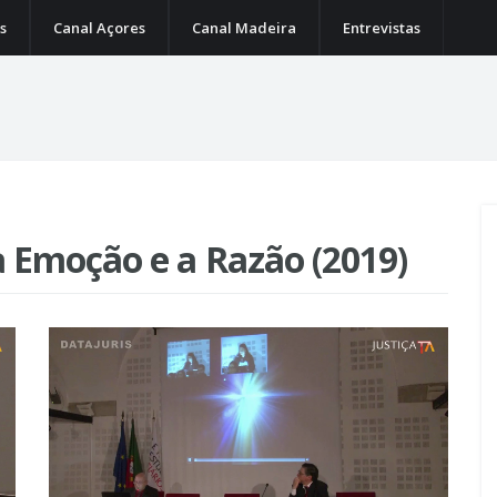
s
Canal Açores
Canal Madeira
Entrevistas
 a Emoção e a Razão (2019)