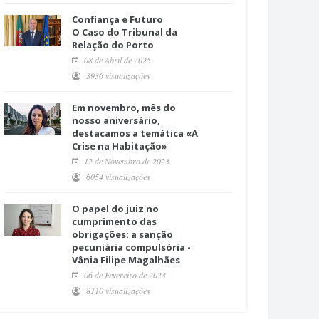
Confiança e Futuro
O Caso do Tribunal da
Relação do Porto
08 de Abril de 2025
3936 visualizações
Em novembro, mês do
nosso aniversário,
destacamos a temática «A
Crise na Habitação»
12 de Novembro de 2023
6054 visualizações
O papel do juiz no
cumprimento das
obrigações: a sanção
pecuniária compulsória -
Vânia Filipe Magalhães
06 de Fevereiro de 2023
8110 visualizações