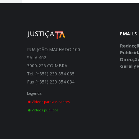
EMAILS
Redacç
RUA JOÃO MACHADO 100
Publici
SALA 402
Direcçã
3000-226 COIMBRA
Geral
ge
Tel. (+351) 239 854 035
Fax (+351) 239 854 034
Legenda:
Vídeos para assinantes
Vídeos públicos