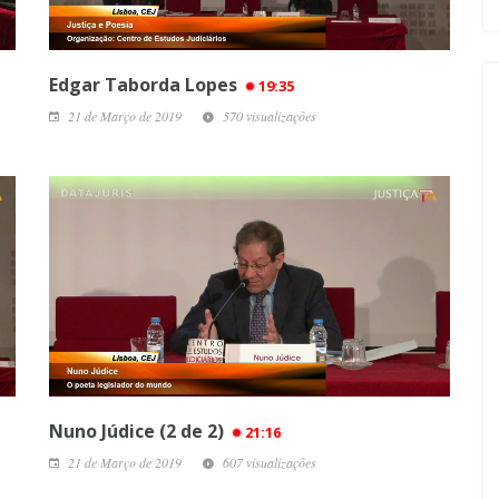
Edgar Taborda Lopes
19:35
21 de Março de 2019
570 visualizações
Nuno Júdice (2 de 2)
21:16
21 de Março de 2019
607 visualizações