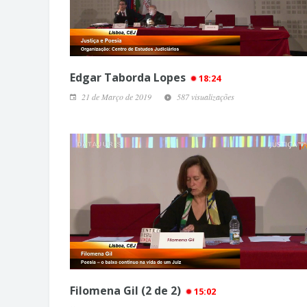
Edgar Taborda Lopes
18:24
21 de Março de 2019
587 visualizações
Filomena Gil (2 de 2)
15:02