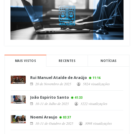
MAIS VISTOS
RECENTES
NOTÍCIAS
Rui Manuel Ataíde de Araújo
11:16
20 de Novembro de 2025
5824 visualizações
João Espirito Santo
41:33
10-11 de Julho de 2025
3222 visualizações
Noemi Araujo
03:37
10-11 de Outubro de 2025
3098 visualizações