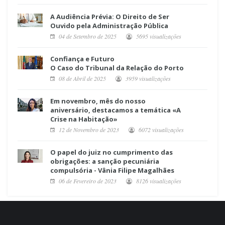
A Audiência Prévia: O Direito de Ser
Ouvido pela Administração Pública
04 de Setembro de 2025
5695 visualizações
Confiança e Futuro
O Caso do Tribunal da Relação do Porto
08 de Abril de 2025
3959 visualizações
Em novembro, mês do nosso
aniversário, destacamos a temática «A
Crise na Habitação»
12 de Novembro de 2023
6072 visualizações
O papel do juiz no cumprimento das
obrigações: a sanção pecuniária
compulsória - Vânia Filipe Magalhães
06 de Fevereiro de 2023
8126 visualizações