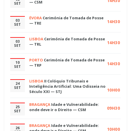
14H30
— CSM
SET
ÉVORA
Cerimónia de Tomada de Posse
03
14H30
— TRE
SET
LISBOA
Cerimónia de Tomada de Posse
03
14H30
— TRL
SET
PORTO
Cerimónia de Tomada de Posse
10
14H30
— TRP
SET
LISBOA
II Colóquio Tribunais e
24
Inteligência Artificial: Uma Odisseia no
SET
10H00
Século XXI — STJ
BRAGANÇA
Idade e Vulnerabilidade:
25
09H30
onde deve ir o Direito — CSM
SET
BRAGANÇA
Idade e Vulnerabilidade:
26
10H00
onde deve ir o Direito — CSM