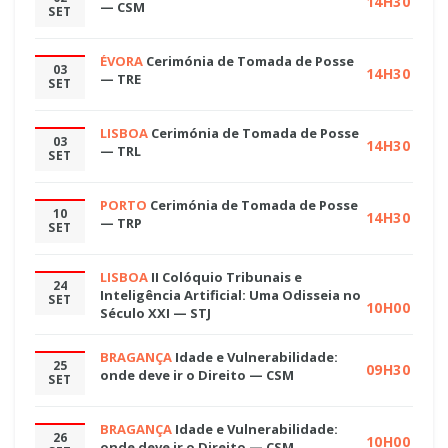
14H30
— CSM
SET
ÉVORA
Cerimónia de Tomada de Posse
03
14H30
— TRE
SET
LISBOA
Cerimónia de Tomada de Posse
03
14H30
— TRL
SET
PORTO
Cerimónia de Tomada de Posse
10
14H30
— TRP
SET
LISBOA
II Colóquio Tribunais e
24
Inteligência Artificial: Uma Odisseia no
SET
10H00
Século XXI — STJ
BRAGANÇA
Idade e Vulnerabilidade:
25
09H30
onde deve ir o Direito — CSM
SET
BRAGANÇA
Idade e Vulnerabilidade:
26
10H00
onde deve ir o Direito — CSM