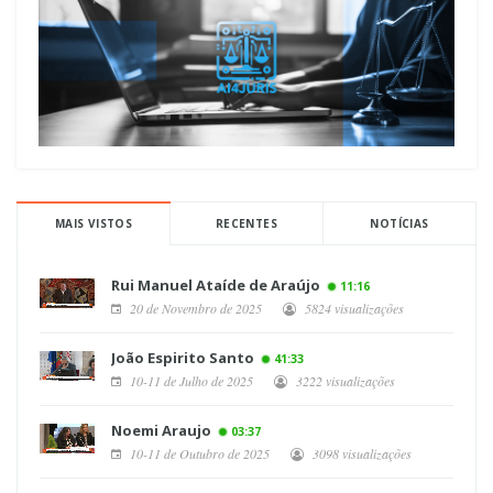
MAIS VISTOS
RECENTES
NOTÍCIAS
Rui Manuel Ataíde de Araújo
11:16
20 de Novembro de 2025
5824 visualizações
João Espirito Santo
41:33
10-11 de Julho de 2025
3222 visualizações
Noemi Araujo
03:37
10-11 de Outubro de 2025
3098 visualizações