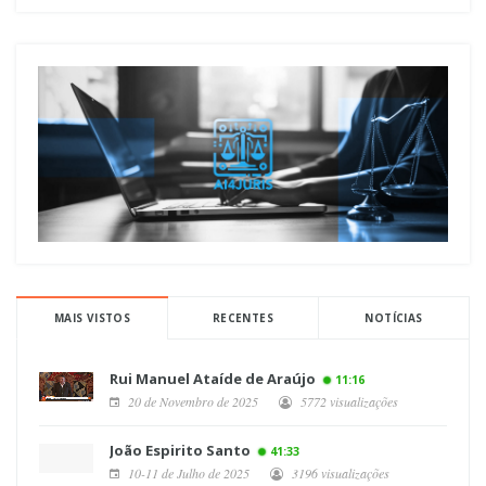
MAIS VISTOS
RECENTES
NOTÍCIAS
Rui Manuel Ataíde de Araújo
11:16
20 de Novembro de 2025
5772 visualizações
João Espirito Santo
41:33
10-11 de Julho de 2025
3196 visualizações