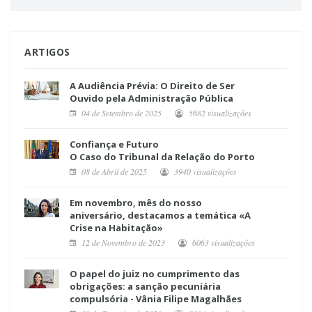
ARTIGOS
A Audiência Prévia: O Direito de Ser
Ouvido pela Administração Pública
04 de Setembro de 2025
5682 visualizações
Confiança e Futuro
O Caso do Tribunal da Relação do Porto
08 de Abril de 2025
3940 visualizações
Em novembro, mês do nosso
aniversário, destacamos a temática «A
Crise na Habitação»
12 de Novembro de 2023
6063 visualizações
O papel do juiz no cumprimento das
obrigações: a sanção pecuniária
compulsória - Vânia Filipe Magalhães