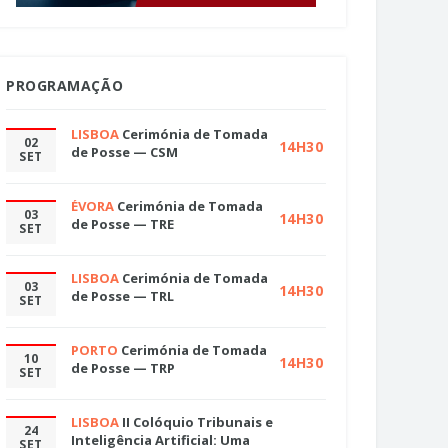
PROGRAMAÇÃO
LISBOA
Cerimónia de Tomada
02
14H30
de Posse — CSM
SET
ÉVORA
Cerimónia de Tomada
03
14H30
de Posse — TRE
SET
LISBOA
Cerimónia de Tomada
03
14H30
de Posse — TRL
SET
PORTO
Cerimónia de Tomada
10
14H30
de Posse — TRP
SET
LISBOA
II Colóquio Tribunais e
24
Inteligência Artificial: Uma
SET