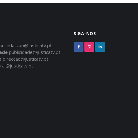
SIGA-NOS
ão
redaccao@justicatv.pt
dade
publicidade@justicatv.pt
o
direccao@justicatv.pt
ral@justicatv.pt