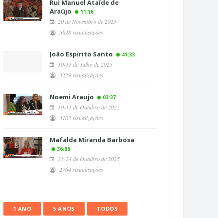
Rui Manuel Ataíde de
Araújo
11:16
20 de Novembro de 2025
5828 visualizações
João Espirito Santo
41:33
10-11 de Julho de 2025
3229 visualizações
Noemi Araujo
03:37
10-11 de Outubro de 2025
3102 visualizações
Mafalda Miranda Barbosa
36:06
23-24 de Outubro de 2025
2764 visualizações
1 ANO
5 ANOS
TODOS