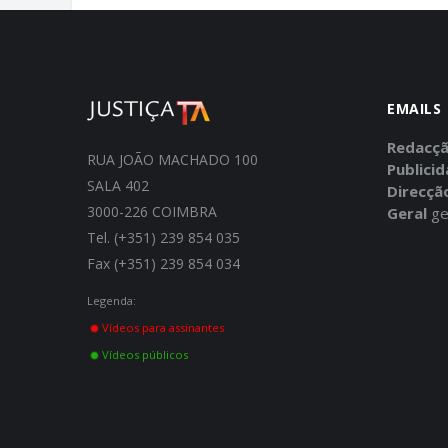
EMAILS
Redacç
RUA JOÃO MACHADO 100
Publici
SALA 402
Direcçã
3000-226 COIMBRA
Geral
ge
Tel. (+351) 239 854 035
Fax (+351) 239 854 034
Legenda:
Vídeos para assinantes
Vídeos públicos