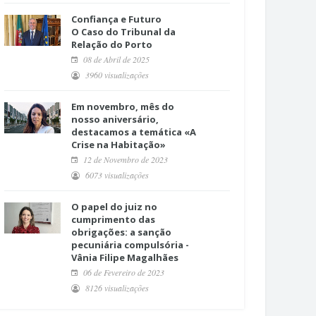
Confiança e Futuro
O Caso do Tribunal da
Relação do Porto
08 de Abril de 2025
3960 visualizações
Em novembro, mês do
nosso aniversário,
destacamos a temática «A
Crise na Habitação»
12 de Novembro de 2023
6073 visualizações
O papel do juiz no
cumprimento das
obrigações: a sanção
pecuniária compulsória -
Vânia Filipe Magalhães
06 de Fevereiro de 2023
8126 visualizações