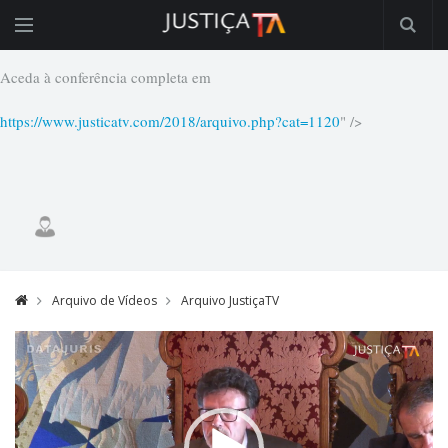
José Quaresma - O Lugar do Juiz de Execução de Penas - TRC - 15 de
Maio de 2019.
Aceda à conferência completa em
https://www.justicatv.com/2018/arquivo.php?cat=1120
" />
Arquivo de Vídeos
Arquivo JustiçaTV
Video
Player