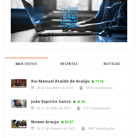
MAIS VISTOS
RECENTES
NOTÍCIAS
Rui Manuel Ataíde de Araújo
11:16
20 de Novembro de 2025
5824 visualizações
João Espirito Santo
41:33
10-11 de Julho de 2025
3221 visualizações
Noemi Araujo
03:37
10-11 de Outubro de 2025
3097 visualizações