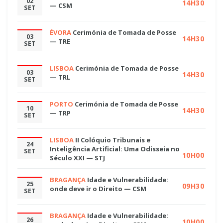
02
14H30
— CSM
SET
ÉVORA
Cerimónia de Tomada de Posse
03
14H30
— TRE
SET
LISBOA
Cerimónia de Tomada de Posse
03
14H30
— TRL
SET
PORTO
Cerimónia de Tomada de Posse
10
14H30
— TRP
SET
LISBOA
II Colóquio Tribunais e
24
Inteligência Artificial: Uma Odisseia no
SET
10H00
Século XXI — STJ
BRAGANÇA
Idade e Vulnerabilidade:
25
09H30
onde deve ir o Direito — CSM
SET
BRAGANÇA
Idade e Vulnerabilidade:
26
10H00