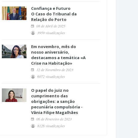
Confiança e Futuro
O Caso do Tribunal da
Relação do Porto
08 de Abril de 2025
3959 visualizações
Em novembro, mês do
nosso aniversário,
destacamos a temática «A
Crise na Habitação»
12 de Novembro de 2023
6072 visualizações
O papel do juiz no
cumprimento das
obrigações: a sanção
pecuniária compulsória -
Vânia Filipe Magalhães
06 de Fevereiro de 2023
8126 visualizações