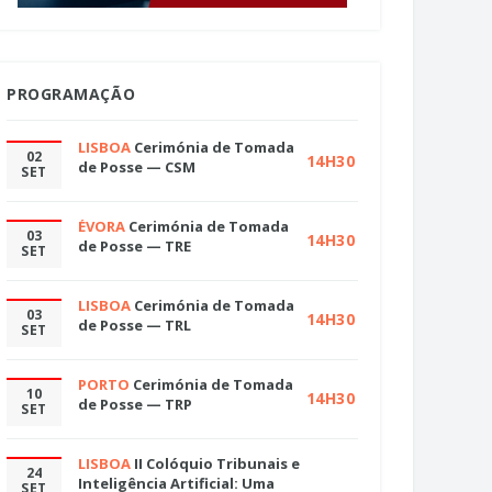
PROGRAMAÇÃO
LISBOA
Cerimónia de Tomada
02
14H30
de Posse — CSM
SET
ÉVORA
Cerimónia de Tomada
03
14H30
de Posse — TRE
SET
LISBOA
Cerimónia de Tomada
03
14H30
de Posse — TRL
SET
PORTO
Cerimónia de Tomada
10
14H30
de Posse — TRP
SET
LISBOA
II Colóquio Tribunais e
24
Inteligência Artificial: Uma
SET