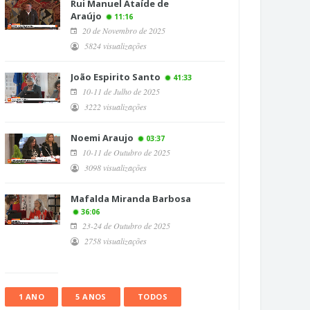
Rui Manuel Ataíde de
Araújo
11:16
20 de Novembro de 2025
5824 visualizações
João Espirito Santo
41:33
10-11 de Julho de 2025
3222 visualizações
Noemi Araujo
03:37
10-11 de Outubro de 2025
3098 visualizações
Mafalda Miranda Barbosa
36:06
23-24 de Outubro de 2025
2758 visualizações
1 ANO
5 ANOS
TODOS