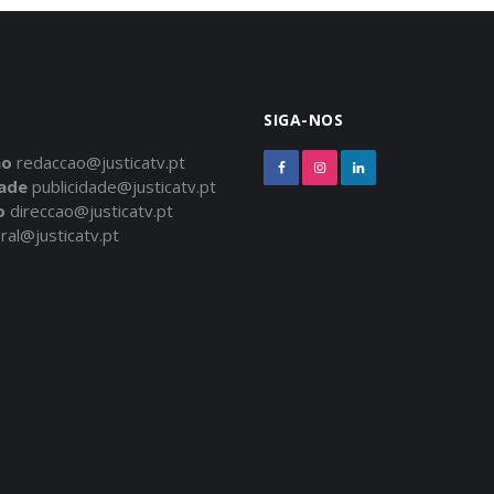
SIGA-NOS
ão
redaccao@justicatv.pt
dade
publicidade@justicatv.pt
o
direccao@justicatv.pt
ral@justicatv.pt