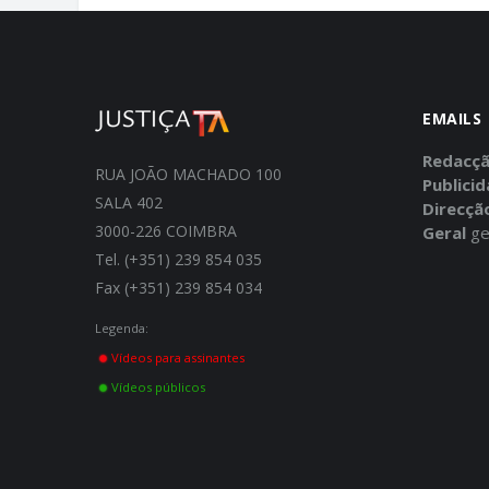
EMAILS
Redacç
RUA JOÃO MACHADO 100
Publici
SALA 402
Direcçã
3000-226 COIMBRA
Geral
ge
Tel. (+351) 239 854 035
Fax (+351) 239 854 034
Legenda:
Vídeos para assinantes
Vídeos públicos