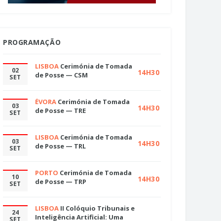
PROGRAMAÇÃO
LISBOA
Cerimónia de Tomada
02
14H30
de Posse — CSM
SET
ÉVORA
Cerimónia de Tomada
03
14H30
de Posse — TRE
SET
LISBOA
Cerimónia de Tomada
03
14H30
de Posse — TRL
SET
PORTO
Cerimónia de Tomada
10
14H30
de Posse — TRP
SET
LISBOA
II Colóquio Tribunais e
24
Inteligência Artificial: Uma
SET