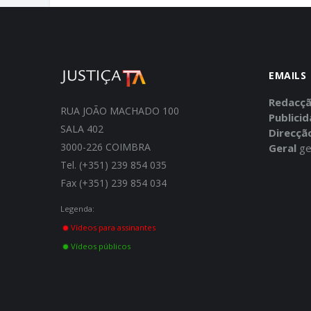
EMAILS
Redacç
RUA JOÃO MACHADO 100
Publici
SALA 402
Direcçã
3000-226 COIMBRA
Geral
ge
Tel. (+351) 239 854 035
Fax (+351) 239 854 034
Legenda:
Vídeos para assinantes
Vídeos públicos