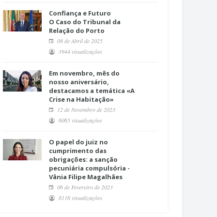
Confiança e Futuro
O Caso do Tribunal da
Relação do Porto
08 de Abril de 2025
3944 visualizações
Em novembro, mês do
nosso aniversário,
destacamos a temática «A
Crise na Habitação»
12 de Novembro de 2023
6065 visualizações
O papel do juiz no
cumprimento das
obrigações: a sanção
pecuniária compulsória -
Vânia Filipe Magalhães
06 de Fevereiro de 2023
8116 visualizações