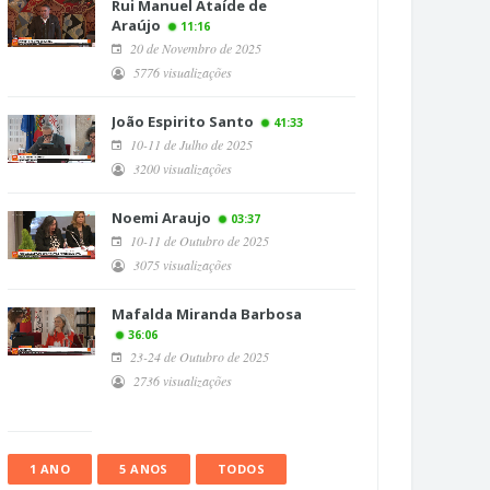
Rui Manuel Ataíde de
Araújo
11:16
20 de Novembro de 2025
5776 visualizações
João Espirito Santo
41:33
10-11 de Julho de 2025
3200 visualizações
Noemi Araujo
03:37
10-11 de Outubro de 2025
3075 visualizações
Mafalda Miranda Barbosa
36:06
23-24 de Outubro de 2025
2736 visualizações
1 ANO
5 ANOS
TODOS