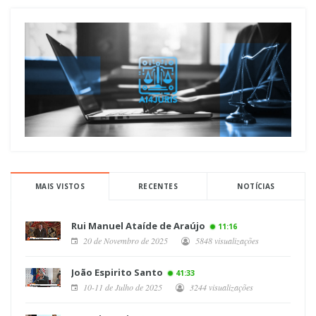
MAIS VISTOS
RECENTES
NOTÍCIAS
Rui Manuel Ataíde de Araújo
11:16
20 de Novembro de 2025
5848 visualizações
João Espirito Santo
41:33
10-11 de Julho de 2025
3244 visualizações