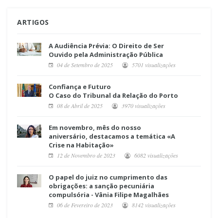
ARTIGOS
A Audiência Prévia: O Direito de Ser
Ouvido pela Administração Pública
04 de Setembro de 2025
5701 visualizações
Confiança e Futuro
O Caso do Tribunal da Relação do Porto
08 de Abril de 2025
3970 visualizações
Em novembro, mês do nosso
aniversário, destacamos a temática «A
Crise na Habitação»
12 de Novembro de 2023
6082 visualizações
O papel do juiz no cumprimento das
obrigações: a sanção pecuniária
compulsória - Vânia Filipe Magalhães
06 de Fevereiro de 2023
8142 visualizações