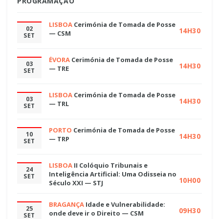
PROGRAMAÇÃO
LISBOA
Cerimónia de Tomada de Posse
02
14H30
— CSM
SET
ÉVORA
Cerimónia de Tomada de Posse
03
14H30
— TRE
SET
LISBOA
Cerimónia de Tomada de Posse
03
14H30
— TRL
SET
PORTO
Cerimónia de Tomada de Posse
10
14H30
— TRP
SET
LISBOA
II Colóquio Tribunais e
24
Inteligência Artificial: Uma Odisseia no
SET
10H00
Século XXI — STJ
BRAGANÇA
Idade e Vulnerabilidade:
25
09H30
onde deve ir o Direito — CSM
SET