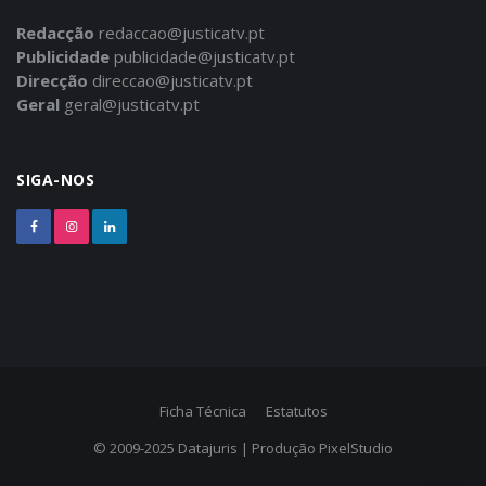
Redacção
redaccao@justicatv.pt
Publicidade
publicidade@justicatv.pt
Direcção
direccao@justicatv.pt
Geral
geral@justicatv.pt
SIGA-NOS
Ficha Técnica
Estatutos
© 2009-2025
Datajuris
| Produção
PixelStudio