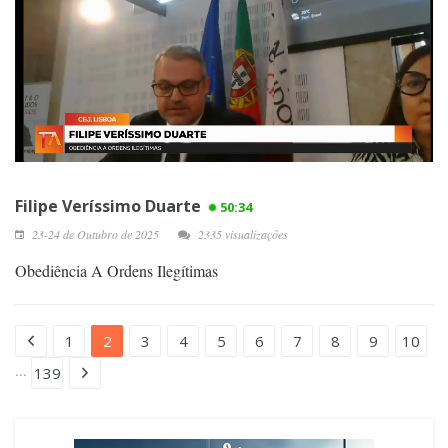
Filipe Veríssimo Duarte
50:34
23-24 de Outubro de 2025
2335 visualizações
Obediência A Ordens Ilegítimas
1
2
3
4
5
6
7
8
9
10
...
139