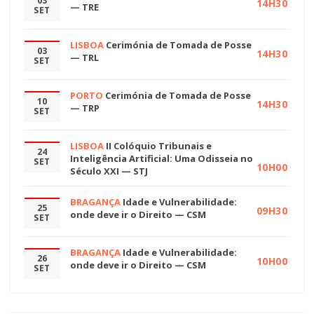
03
14H30
— TRE
SET
LISBOA
Cerimónia de Tomada de Posse
03
14H30
— TRL
SET
PORTO
Cerimónia de Tomada de Posse
10
14H30
— TRP
SET
LISBOA
II Colóquio Tribunais e
24
Inteligência Artificial: Uma Odisseia no
SET
10H00
Século XXI — STJ
BRAGANÇA
Idade e Vulnerabilidade:
25
09H30
onde deve ir o Direito — CSM
SET
BRAGANÇA
Idade e Vulnerabilidade:
26
10H00
onde deve ir o Direito — CSM
SET