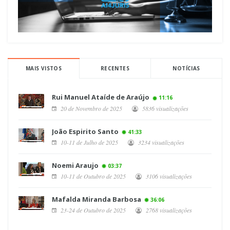
MAIS VISTOS
RECENTES
NOTÍCIAS
Rui Manuel Ataíde de Araújo
11:16
20 de Novembro de 2025
5836 visualizações
João Espirito Santo
41:33
10-11 de Julho de 2025
3234 visualizações
Noemi Araujo
03:37
10-11 de Outubro de 2025
3106 visualizações
Mafalda Miranda Barbosa
36:06
23-24 de Outubro de 2025
2768 visualizações