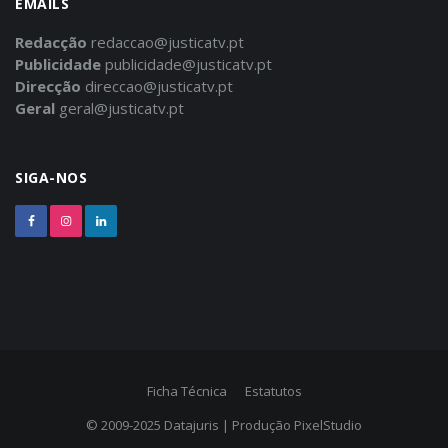
EMAILS
Redacção
redaccao@justicatv.pt
Publicidade
publicidade@justicatv.pt
Direcção
direccao@justicatv.pt
Geral
geral@justicatv.pt
SIGA-NOS
Ficha Técnica
Estatutos
© 2009-2025
Datajuris
| Produção
PixelStudio