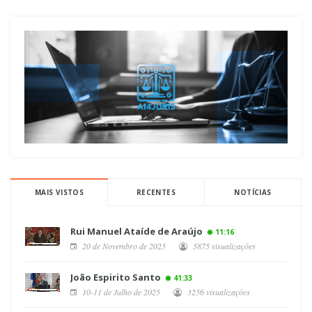
MAIS VISTOS
RECENTES
NOTÍCIAS
Rui Manuel Ataíde de Araújo
11:16
20 de Novembro de 2025
5875 visualizações
João Espirito Santo
41:33
10-11 de Julho de 2025
3256 visualizações