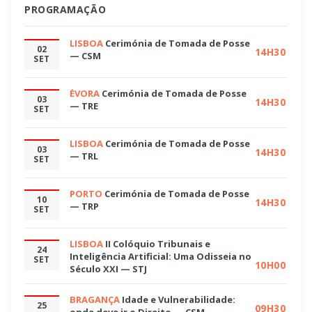
PROGRAMAÇÃO
LISBOA
Cerimónia de Tomada de Posse
02
14H30
— CSM
SET
ÉVORA
Cerimónia de Tomada de Posse
03
14H30
— TRE
SET
LISBOA
Cerimónia de Tomada de Posse
03
14H30
— TRL
SET
PORTO
Cerimónia de Tomada de Posse
10
14H30
— TRP
SET
LISBOA
II Colóquio Tribunais e
24
Inteligência Artificial: Uma Odisseia no
SET
10H00
Século XXI — STJ
BRAGANÇA
Idade e Vulnerabilidade:
25
09H30
onde deve ir o Direito — CSM