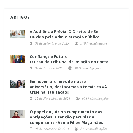
ARTIGOS
A Audiência Prévia: O Direito de Ser
Ouvido pela Administração Pública
04 de Setembro de 2025
5707 visualizações
Confiança e Futuro
O Caso do Tribunal da Relação do Porto
08 de Abril de 2025
3971 visualizações
Em novembro, mês do nosso
aniversário, destacamos a temática «A
Crise na Habitação»
12 de Novembro de 2023
6084 visualizações
O papel do juiz no cumprimento das
obrigações: a sanção pecuniária
compulsória - Vânia Filipe Magalhães
06 de Fevereiro de 2023
8147 visualizações