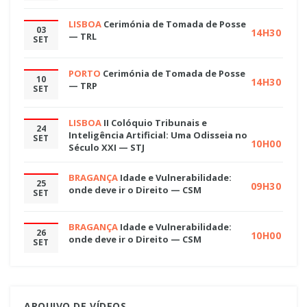
LISBOA
Cerimónia de Tomada de Posse
03
14H30
— TRL
SET
PORTO
Cerimónia de Tomada de Posse
10
14H30
— TRP
SET
LISBOA
II Colóquio Tribunais e
24
Inteligência Artificial: Uma Odisseia no
SET
10H00
Século XXI — STJ
BRAGANÇA
Idade e Vulnerabilidade:
25
09H30
onde deve ir o Direito — CSM
SET
BRAGANÇA
Idade e Vulnerabilidade:
26
10H00
onde deve ir o Direito — CSM
SET
ARQUIVO DE VÍDEOS