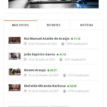
MAIS VISTOS
RECENTES
NOTÍCIAS
Rui Manuel Ataíde de Araújo
11:16
20 de Novembro de 2025
5846 visualizações
João Espirito Santo
41:33
10-11 de Julho de 2025
3243 visualizações
Noemi Araujo
03:37
10-11 de Outubro de 2025
3115 visualizações
Mafalda Miranda Barbosa
36:06
23-24 de Outubro de 2025
2776 visualizações