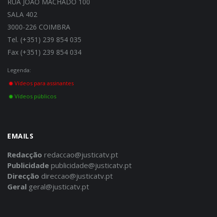
RUA JOÃO MACHADO 100
SALA 402
3000-226 COIMBRA
Tel. (+351) 239 854 035
Fax (+351) 239 854 034
Legenda:
Vídeos para assinantes
Vídeos públicos
EMAILS
Redacção
redaccao@justicatv.pt
Publicidade
publicidade@justicatv.pt
Direcção
direccao@justicatv.pt
Geral
geral@justicatv.pt