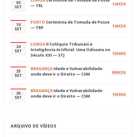
03
14H30
— TRL
SET
PORTO
Cerimónia de Tomada de Posse
10
14H30
— TRP
SET
LISBOA
II Colóquio Tribunais e
24
Inteligência Artificial: Uma Odisseia no
SET
10H00
Século XXI — STJ
BRAGANÇA
Idade e Vulnerabilidade:
25
09H30
onde deve ir o Direito — CSM
SET
BRAGANÇA
Idade e Vulnerabilidade:
26
10H00
onde deve ir o Direito — CSM
SET
ARQUIVO DE VÍDEOS