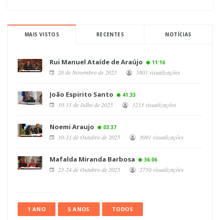
MAIS VISTOS
RECENTES
NOTÍCIAS
Rui Manuel Ataíde de Araújo
11:16
20 de Novembro de 2025
5801 visualizações
João Espirito Santo
41:33
10-11 de Julho de 2025
3213 visualizações
Noemi Araujo
03:37
10-11 de Outubro de 2025
3091 visualizações
Mafalda Miranda Barbosa
36:06
23-24 de Outubro de 2025
2750 visualizações
1 ANO
5 ANOS
TODOS