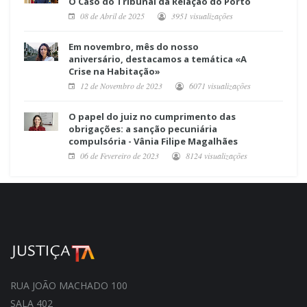
O Caso do Tribunal da Relação do Porto
08 de Abril de 2025
3951 visualizações
Em novembro, mês do nosso
aniversário, destacamos a temática «A
Crise na Habitação»
12 de Novembro de 2023
6071 visualizações
O papel do juiz no cumprimento das
obrigações: a sanção pecuniária
compulsória - Vânia Filipe Magalhães
06 de Fevereiro de 2023
8124 visualizações
RUA JOÃO MACHADO 100
SALA 402