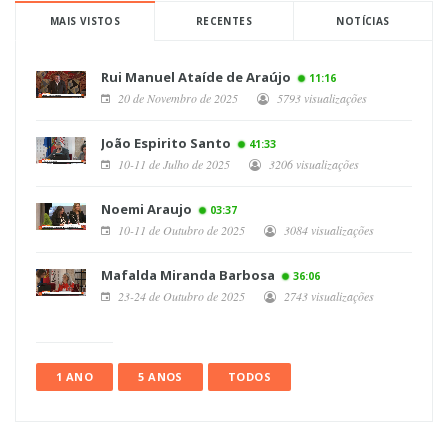
MAIS VISTOS
RECENTES
NOTÍCIAS
Rui Manuel Ataíde de Araújo
11:16
20 de Novembro de 2025
5793 visualizações
João Espirito Santo
41:33
10-11 de Julho de 2025
3206 visualizações
Noemi Araujo
03:37
10-11 de Outubro de 2025
3084 visualizações
Mafalda Miranda Barbosa
36:06
23-24 de Outubro de 2025
2743 visualizações
1 ANO
5 ANOS
TODOS