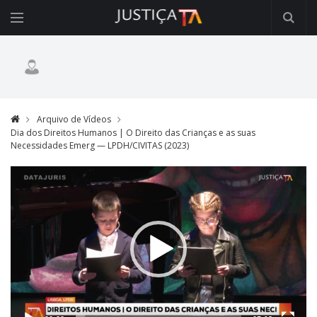
Arquivo de Vídeos
Dia dos Direitos Humanos | O Direito das Crianças e as suas
Necessidades Emerg — LPDH/CIVITAS (2023)
Video
Player