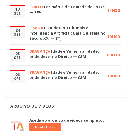
PORTO
Cerimónia de Tomada de Posse
10
14H30
— TRP
SET
LISBOA
II Colóquio Tribunais e
24
Inteligência Artificial: Uma Odisseia no
SET
10H00
Século XXI — STJ
BRAGANÇA
Idade e Vulnerabilidade:
25
09H30
onde deve ir o Direito — CSM
SET
BRAGANÇA
Idade e Vulnerabilidade:
26
10H00
onde deve ir o Direito — CSM
SET
ARQUIVO DE VÍDEOS
Aceda ao arquivo de vídeos completo.
REGISTE-SE