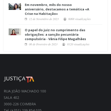
Em novembro, mês do nosso
aniversário, destacamos a temática «A
Crise na Habitação»
12 de Novembro de 2023
6068 visualizações
O papel do juiz no cumprimento das
obrigações: a sanção pecuniária
compulsória - Vânia Filipe Magalhães
06 de Fevereiro de 2023
8120 visualizações
RUA JOÃO MACHADO 100
SALA 402
3000-226 COIMBRA
Tel. (+351) 239 854 035