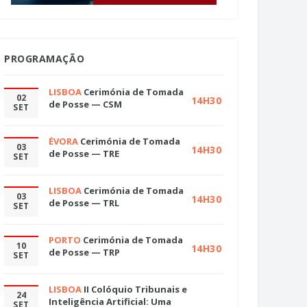
PROGRAMAÇÃO
LISBOA
Cerimónia de Tomada
02
14H30
de Posse — CSM
SET
ÉVORA
Cerimónia de Tomada
03
14H30
de Posse — TRE
SET
LISBOA
Cerimónia de Tomada
03
14H30
de Posse — TRL
SET
PORTO
Cerimónia de Tomada
10
14H30
de Posse — TRP
SET
LISBOA
II Colóquio Tribunais e
24
Inteligência Artificial: Uma
SET