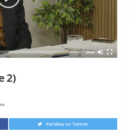
29:56
e 2)
os
Partilhar no Twitter