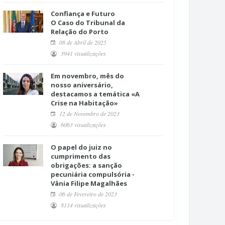
Confiança e Futuro
O Caso do Tribunal da
Relação do Porto
08 de Abril de 2025
3941 visualizações
Em novembro, mês do
nosso aniversário,
destacamos a temática «A
Crise na Habitação»
12 de Novembro de 2023
6063 visualizações
O papel do juiz no
cumprimento das
obrigações: a sanção
pecuniária compulsória -
Vânia Filipe Magalhães
06 de Fevereiro de 2023
8114 visualizações