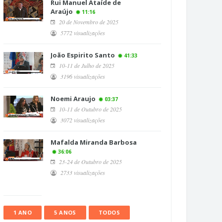
Rui Manuel Ataíde de
Araújo
11:16
20 de Novembro de 2025
5772 visualizações
João Espirito Santo
41:33
10-11 de Julho de 2025
3196 visualizações
Noemi Araujo
03:37
10-11 de Outubro de 2025
3072 visualizações
Mafalda Miranda Barbosa
36:06
23-24 de Outubro de 2025
2733 visualizações
1 ANO
5 ANOS
TODOS