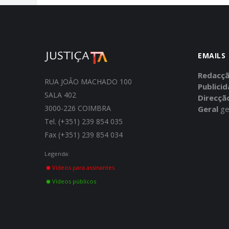
EMAILS
Redacç
RUA JOÃO MACHADO 100
Publici
SALA 402
Direcçã
3000-226 COIMBRA
Geral
ge
Tel. (+351) 239 854 035
Fax (+351) 239 854 034
Legenda:
Vídeos para assinantes
Vídeos públicos