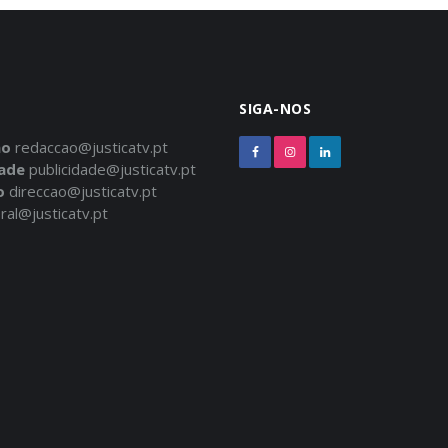
SIGA-NOS
ão
redaccao@justicatv.pt
dade
publicidade@justicatv.pt
o
direccao@justicatv.pt
ral@justicatv.pt