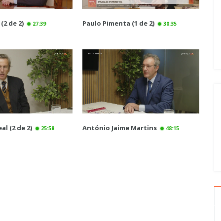
(2 de 2)
Paulo Pimenta (1 de 2)
27:39
30:35
al (2 de 2)
António Jaime Martins
25:58
48:15