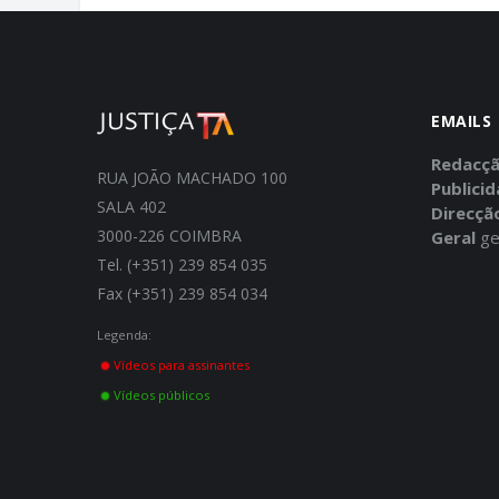
EMAILS
Redacç
RUA JOÃO MACHADO 100
Publici
SALA 402
Direcçã
3000-226 COIMBRA
Geral
ge
Tel. (+351) 239 854 035
Fax (+351) 239 854 034
Legenda:
Vídeos para assinantes
Vídeos públicos