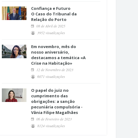
Confiança e Futuro
O Caso do Tribunal da
Relação do Porto
08 de Abril de 2025
3952 visualizações
Em novembro, mês do
nosso aniversário,
destacamos a temática «A
Crise na Habitação»
12 de Novembro de 2023
6071 visualizações
O papel do juiz no
cumprimento das
obrigações: a sanção
pecuniária compulsória -
Vânia Filipe Magalhães
06 de Fevereiro de 2023
8124 visualizações