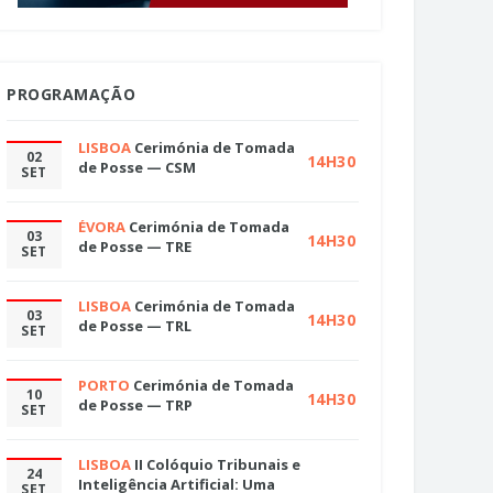
PROGRAMAÇÃO
LISBOA
Cerimónia de Tomada
02
14H30
de Posse — CSM
SET
ÉVORA
Cerimónia de Tomada
03
14H30
de Posse — TRE
SET
LISBOA
Cerimónia de Tomada
03
14H30
de Posse — TRL
SET
PORTO
Cerimónia de Tomada
10
14H30
de Posse — TRP
SET
LISBOA
II Colóquio Tribunais e
24
Inteligência Artificial: Uma
SET