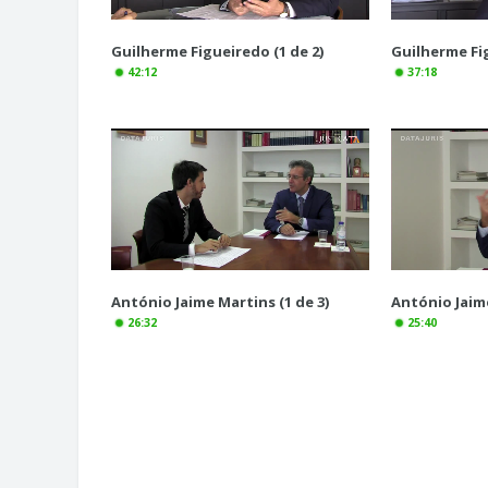
Guilherme Figueiredo (1 de 2)
Guilherme Fig
42:12
37:18
António Jaime Martins (1 de 3)
António Jaime
26:32
25:40