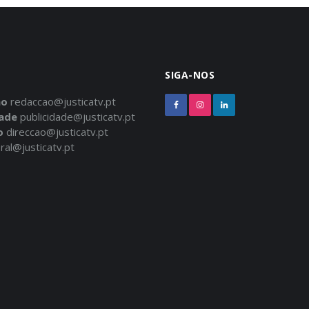
SIGA-NOS
ão
redaccao@justicatv.pt
dade
publicidade@justicatv.pt
o
direccao@justicatv.pt
ral@justicatv.pt