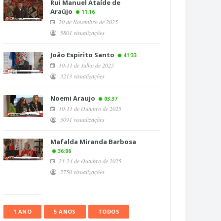
Rui Manuel Ataíde de
Araújo
11:16
20 de Novembro de 2025
5801 visualizações
João Espirito Santo
41:33
10-11 de Julho de 2025
3213 visualizações
Noemi Araujo
03:37
10-11 de Outubro de 2025
3091 visualizações
Mafalda Miranda Barbosa
36:06
23-24 de Outubro de 2025
2750 visualizações
1 ANO
5 ANOS
TODOS