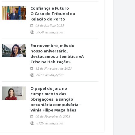
Confiança e Futuro
O Caso do Tribunal da
Relação do Porto
08 de Abril de 2025
3959 visualizações
Em novembro, mês do
nosso aniversário,
destacamos a temática «A
Crise na Habitação»
12 de Novembro de 2023
6073 visualizações
O papel do juiz no
cumprimento das
obrigações: a sanção
pecuniária compulsória -
Vânia Filipe Magalhães
06 de Fevereiro de 2023
8126 visualizações