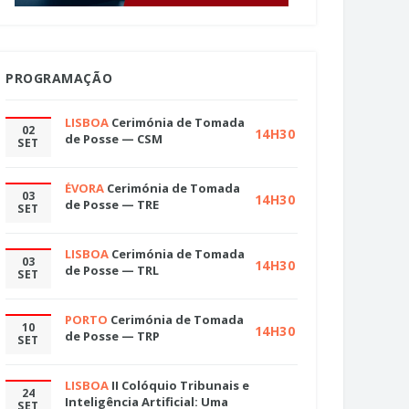
PROGRAMAÇÃO
LISBOA
Cerimónia de Tomada
02
14H30
de Posse — CSM
SET
ÉVORA
Cerimónia de Tomada
03
14H30
de Posse — TRE
SET
LISBOA
Cerimónia de Tomada
03
14H30
de Posse — TRL
SET
PORTO
Cerimónia de Tomada
10
14H30
de Posse — TRP
SET
LISBOA
II Colóquio Tribunais e
24
Inteligência Artificial: Uma
SET