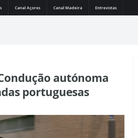
s
Canal Açores
Canal Madeira
Entrevistas
. Condução autónoma
adas portuguesas