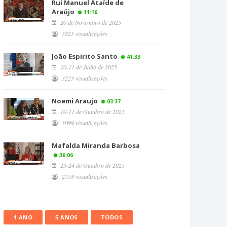
Rui Manuel Ataíde de
Araújo
11:16
20 de Novembro de 2025
5825 visualizações
João Espirito Santo
41:33
10-11 de Julho de 2025
3223 visualizações
Noemi Araujo
03:37
10-11 de Outubro de 2025
3099 visualizações
Mafalda Miranda Barbosa
36:06
23-24 de Outubro de 2025
2758 visualizações
1 ANO
5 ANOS
TODOS