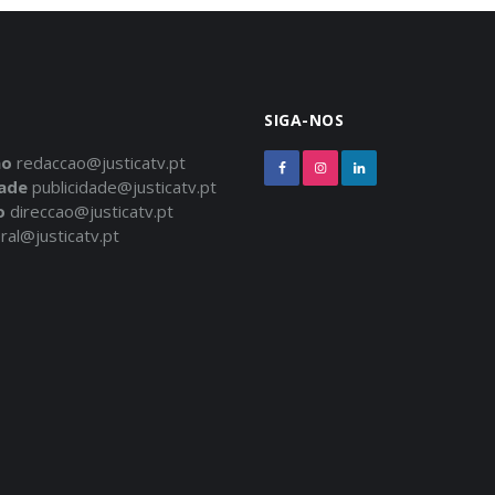
SIGA-NOS
ão
redaccao@justicatv.pt
dade
publicidade@justicatv.pt
o
direccao@justicatv.pt
ral@justicatv.pt