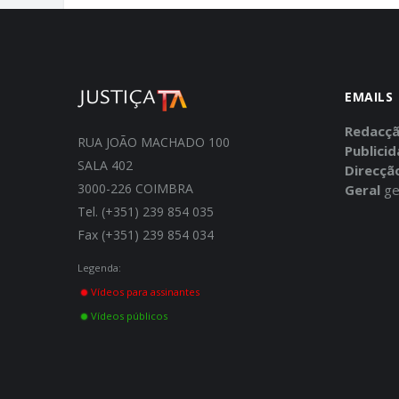
EMAILS
Redacç
RUA JOÃO MACHADO 100
Publici
SALA 402
Direcçã
3000-226 COIMBRA
Geral
ge
Tel. (+351) 239 854 035
Fax (+351) 239 854 034
Legenda:
Vídeos para assinantes
Vídeos públicos