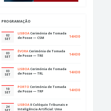
PROGRAMAÇÃO
LISBOA
Cerimónia de Tomada
02
14H30
de Posse — CSM
SET
ÉVORA
Cerimónia de Tomada
03
14H30
de Posse — TRE
SET
LISBOA
Cerimónia de Tomada
03
14H30
de Posse — TRL
SET
PORTO
Cerimónia de Tomada
10
14H30
de Posse — TRP
SET
LISBOA
II Colóquio Tribunais e
24
Inteligência Artificial: Uma
SET