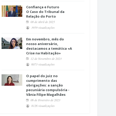
Confiança e Futuro
O Caso do Tribunal da
Relação do Porto
08 de Abril de 2025
3959 visualizações
Em novembro, mês do
nosso aniversário,
destacamos a temática «A
Crise na Habitação»
12 de Novembro de 2023
6073 visualizações
O papel do juiz no
cumprimento das
obrigações: a sanção
pecuniária compulsória -
Vânia Filipe Magalhães
06 de Fevereiro de 2023
8126 visualizações