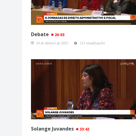
Debate
26:03
24 de Janeiro de 2025
123 visualizações
Solange Juvandes
33:42