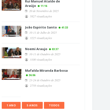
Rui Manuel Ataíde de
Araújo
11:16
20 de Novembro de 2025
5827 visualizações
João Espirito Santo
41:33
10-11 de Julho de 2025
3225 visualizações
Noemi Araujo
03:37
10-11 de Outubro de 2025
3100 visualizações
Mafalda Miranda Barbosa
36:06
23-24 de Outubro de 2025
2758 visualizações
1 ANO
5 ANOS
TODOS