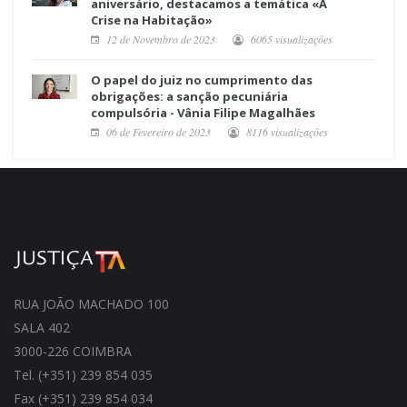
aniversário, destacamos a temática «A
Crise na Habitação»
12 de Novembro de 2023
6065 visualizações
O papel do juiz no cumprimento das
obrigações: a sanção pecuniária
compulsória - Vânia Filipe Magalhães
06 de Fevereiro de 2023
8116 visualizações
RUA JOÃO MACHADO 100
SALA 402
3000-226 COIMBRA
Tel. (+351) 239 854 035
Fax (+351) 239 854 034