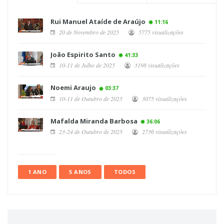
Rui Manuel Ataíde de Araújo
11:16
20 de Novembro de 2025
5775 visualizações
João Espirito Santo
41:33
10-11 de Julho de 2025
3198 visualizações
Noemi Araujo
03:37
10-11 de Outubro de 2025
3075 visualizações
Mafalda Miranda Barbosa
36:06
23-24 de Outubro de 2025
2736 visualizações
1 ANO
5 ANOS
TODOS