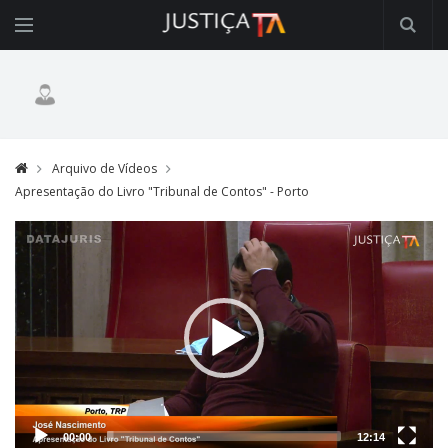
Arquivo de Vídeos
Apresentação do Livro "Tribunal de Contos" - Porto
Video
Player
00:00
12:14