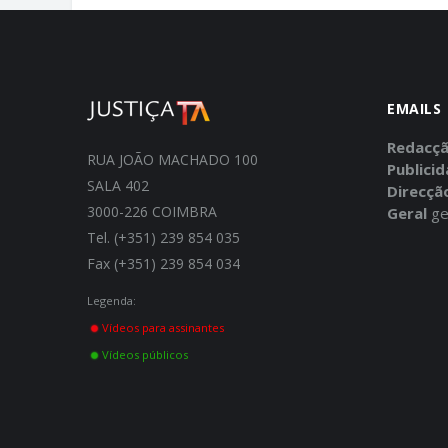
EMAILS
Redacç
RUA JOÃO MACHADO 100
Publici
SALA 402
Direcçã
3000-226 COIMBRA
Geral
ge
Tel. (+351) 239 854 035
Fax (+351) 239 854 034
Legenda:
Vídeos para assinantes
Vídeos públicos