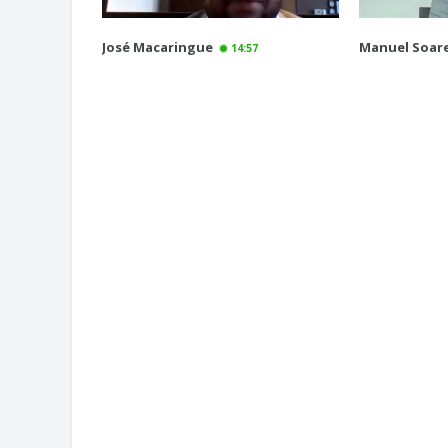
José Macaringue
Manuel Soar
14:57