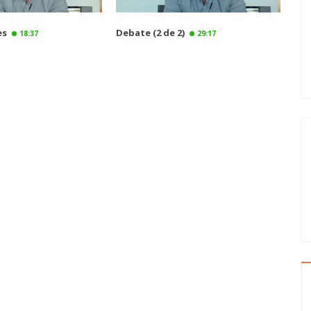
es
Debate (2 de 2)
18:37
29:17