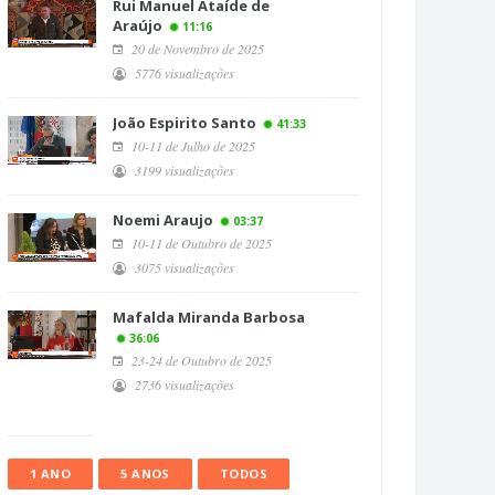
Rui Manuel Ataíde de
Araújo
11:16
20 de Novembro de 2025
5776 visualizações
João Espirito Santo
41:33
10-11 de Julho de 2025
3199 visualizações
Noemi Araujo
03:37
10-11 de Outubro de 2025
3075 visualizações
Mafalda Miranda Barbosa
36:06
23-24 de Outubro de 2025
2736 visualizações
1 ANO
5 ANOS
TODOS