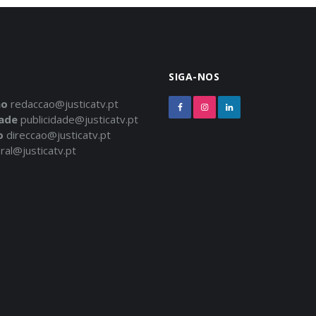
SIGA-NOS
ão
redaccao@justicatv.pt
dade
publicidade@justicatv.pt
o
direccao@justicatv.pt
ral@justicatv.pt