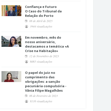
Confiança e Futuro
O Caso do Tribunal da
Relação do Porto
08 de Abril de 2025
3944 visualizações
Em novembro, mês do
nosso aniversário,
destacamos a temática «A
Crise na Habitação»
12 de Novembro de 2023
6065 visualizações
O papel do juiz no
cumprimento das
obrigações: a sanção
pecuniária compulsória -
Vânia Filipe Magalhães
06 de Fevereiro de 2023
8116 visualizações