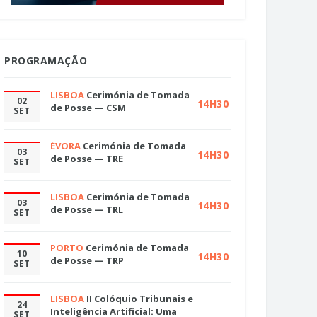
PROGRAMAÇÃO
LISBOA
Cerimónia de Tomada
02
14H30
de Posse — CSM
SET
ÉVORA
Cerimónia de Tomada
03
14H30
de Posse — TRE
SET
LISBOA
Cerimónia de Tomada
03
14H30
de Posse — TRL
SET
PORTO
Cerimónia de Tomada
10
14H30
de Posse — TRP
SET
LISBOA
II Colóquio Tribunais e
24
Inteligência Artificial: Uma
SET