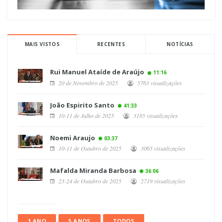
MAIS VISTOS
RECENTES
NOTÍCIAS
Rui Manuel Ataíde de Araújo
11:16
20 de Novembro de 2025
5763 visualizações
João Espirito Santo
41:33
10-11 de Julho de 2025
3185 visualizações
Noemi Araujo
03:37
10-11 de Outubro de 2025
3065 visualizações
Mafalda Miranda Barbosa
36:06
23-24 de Outubro de 2025
2719 visualizações
1 ANO
5 ANOS
TODOS