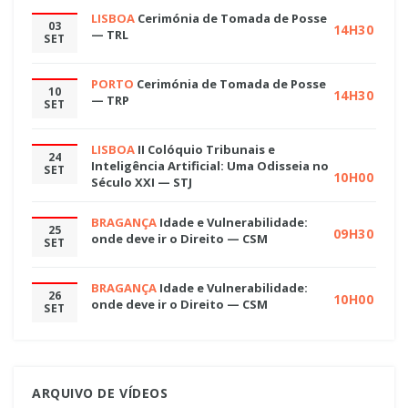
LISBOA
Cerimónia de Tomada de Posse
03
14H30
— TRL
SET
PORTO
Cerimónia de Tomada de Posse
10
14H30
— TRP
SET
LISBOA
II Colóquio Tribunais e
24
Inteligência Artificial: Uma Odisseia no
SET
10H00
Século XXI — STJ
BRAGANÇA
Idade e Vulnerabilidade:
25
09H30
onde deve ir o Direito — CSM
SET
BRAGANÇA
Idade e Vulnerabilidade:
26
10H00
onde deve ir o Direito — CSM
SET
ARQUIVO DE VÍDEOS