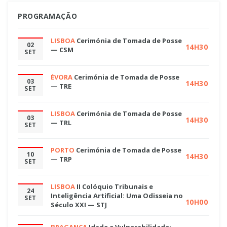
PROGRAMAÇÃO
LISBOA
Cerimónia de Tomada de Posse
02
14H30
— CSM
SET
ÉVORA
Cerimónia de Tomada de Posse
03
14H30
— TRE
SET
LISBOA
Cerimónia de Tomada de Posse
03
14H30
— TRL
SET
PORTO
Cerimónia de Tomada de Posse
10
14H30
— TRP
SET
LISBOA
II Colóquio Tribunais e
24
Inteligência Artificial: Uma Odisseia no
SET
10H00
Século XXI — STJ
BRAGANÇA
Idade e Vulnerabilidade: