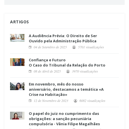
ARTIGOS
A Audiência Prévia: O Direito de Ser
Ouvido pela Administração Pública
04 de Setembro de 2025
5701 visualizações
Confiança e Futuro
O Caso do Tribunal da Relação do Porto
08 de Abril de 2025
3970 visualizações
Em novembro, mês do nosso
aniversário, destacamos a temática «A
Crise na Habitação»
12 de Novembro de 2023
6082 visualizações
O papel do juiz no cumprimento das
obrigações: a sanção pecuniária
compulsória - Vânia Filipe Magalhães