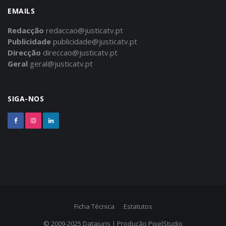
EMAILS
Redacção
redaccao@justicatv.pt
Publicidade
publicidade@justicatv.pt
Direcção
direccao@justicatv.pt
Geral
geral@justicatv.pt
SIGA-NOS
Ficha Técnica
Estatutos
© 2009-2025
Datajuris
| Produção
PixelStudio