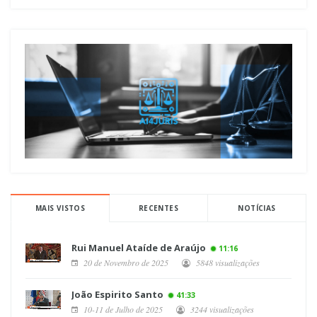
MAIS VISTOS
RECENTES
NOTÍCIAS
Rui Manuel Ataíde de Araújo
11:16
20 de Novembro de 2025
5848 visualizações
João Espirito Santo
41:33
10-11 de Julho de 2025
3244 visualizações