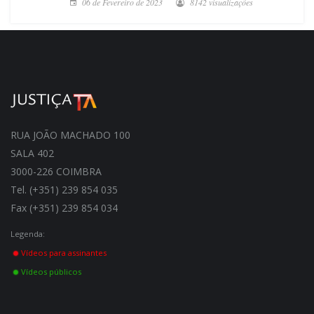
06 de Fevereiro de 2023
8142 visualizações
RUA JOÃO MACHADO 100
SALA 402
3000-226 COIMBRA
Tel. (+351) 239 854 035
Fax (+351) 239 854 034
Legenda:
Vídeos para assinantes
Vídeos públicos