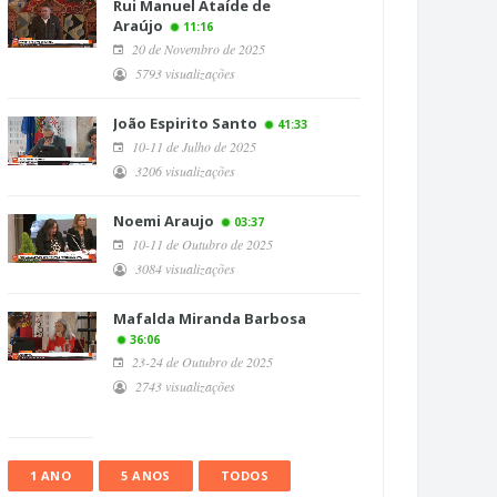
Rui Manuel Ataíde de
Araújo
11:16
20 de Novembro de 2025
5793 visualizações
João Espirito Santo
41:33
10-11 de Julho de 2025
3206 visualizações
Noemi Araujo
03:37
10-11 de Outubro de 2025
3084 visualizações
Mafalda Miranda Barbosa
36:06
23-24 de Outubro de 2025
2743 visualizações
1 ANO
5 ANOS
TODOS