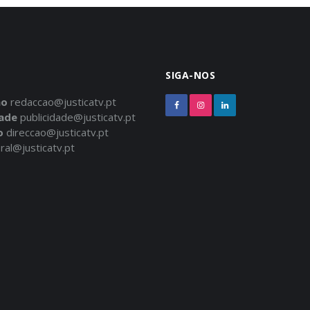
SIGA-NOS
ão
redaccao@justicatv.pt
dade
publicidade@justicatv.pt
o
direccao@justicatv.pt
ral@justicatv.pt