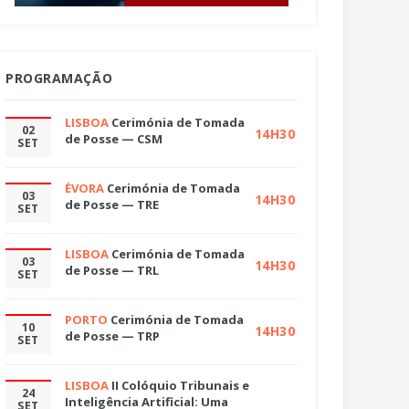
PROGRAMAÇÃO
LISBOA
Cerimónia de Tomada
02
14H30
de Posse — CSM
SET
ÉVORA
Cerimónia de Tomada
03
14H30
de Posse — TRE
SET
LISBOA
Cerimónia de Tomada
03
14H30
de Posse — TRL
SET
PORTO
Cerimónia de Tomada
10
14H30
de Posse — TRP
SET
LISBOA
II Colóquio Tribunais e
24
Inteligência Artificial: Uma
SET