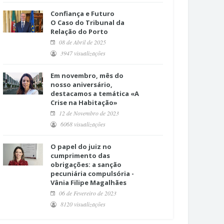
Confiança e Futuro
O Caso do Tribunal da
Relação do Porto
08 de Abril de 2025
3947 visualizações
Em novembro, mês do
nosso aniversário,
destacamos a temática «A
Crise na Habitação»
12 de Novembro de 2023
6068 visualizações
O papel do juiz no
cumprimento das
obrigações: a sanção
pecuniária compulsória -
Vânia Filipe Magalhães
06 de Fevereiro de 2023
8120 visualizações