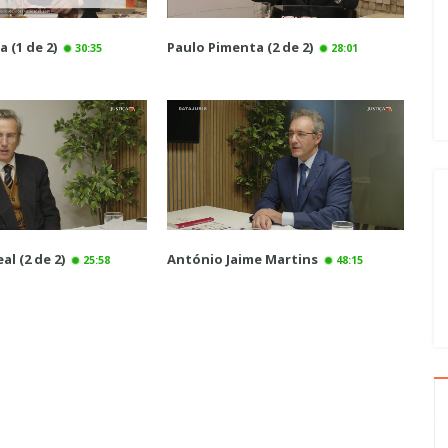
 (1 de 2)
Paulo Pimenta (2 de 2)
30:35
28:01
al (2 de 2)
António Jaime Martins
25:58
48:15