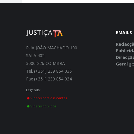
EMAILS
Redacç
RUA JOÃO MACHADO 100
Publici
SALA 402
Direcçã
3000-226 COIMBRA
Geral
ge
Tel. (+351) 239 854 035
Fax (+351) 239 854 034
Legenda:
Vídeos para assinantes
Vídeos públicos