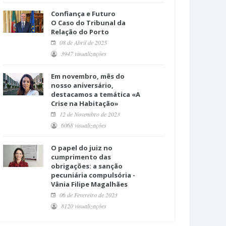
Confiança e Futuro
O Caso do Tribunal da
Relação do Porto
08 de Abril de 2025
3947 visualizações
Em novembro, mês do
nosso aniversário,
destacamos a temática «A
Crise na Habitação»
12 de Novembro de 2023
6068 visualizações
O papel do juiz no
cumprimento das
obrigações: a sanção
pecuniária compulsória -
Vânia Filipe Magalhães
06 de Fevereiro de 2023
8120 visualizações