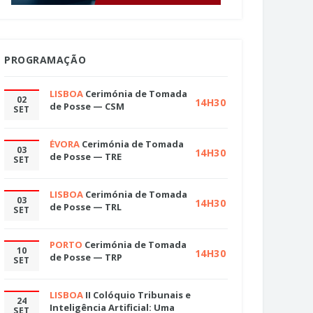
PROGRAMAÇÃO
LISBOA
Cerimónia de Tomada
02
14H30
de Posse — CSM
SET
ÉVORA
Cerimónia de Tomada
03
14H30
de Posse — TRE
SET
LISBOA
Cerimónia de Tomada
03
14H30
de Posse — TRL
SET
PORTO
Cerimónia de Tomada
10
14H30
de Posse — TRP
SET
LISBOA
II Colóquio Tribunais e
24
Inteligência Artificial: Uma
SET