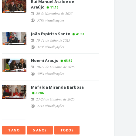
Rui Manuel Ataíde de
Araújo
11:16
20 de Novembro de 2025
5793 visualizações
João Espirito Santo
41:33
10-11 de Julho de 2025
3206 visualizações
Noemi Araujo
03:37
10-11 de Outubro de 2025
3084 visualizações
Mafalda Miranda Barbosa
36:06
23-24 de Outubro de 2025
2743 visualizações
1 ANO
5 ANOS
TODOS