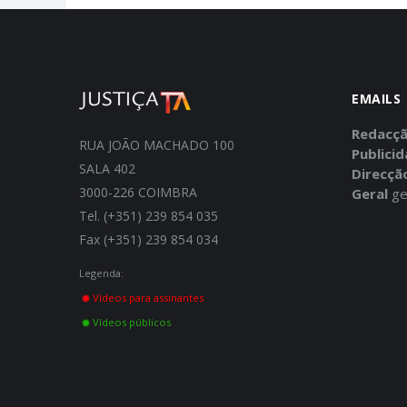
EMAILS
Redacç
RUA JOÃO MACHADO 100
Publici
SALA 402
Direcçã
3000-226 COIMBRA
Geral
ge
Tel. (+351) 239 854 035
Fax (+351) 239 854 034
Legenda:
Vídeos para assinantes
Vídeos públicos