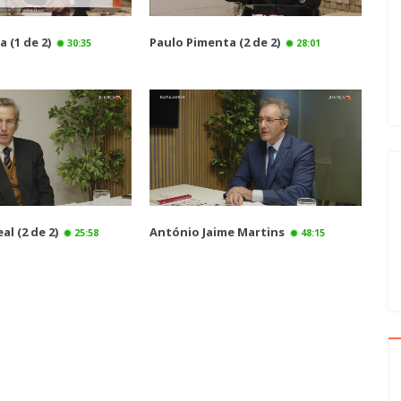
 (1 de 2)
Paulo Pimenta (2 de 2)
30:35
28:01
al (2 de 2)
António Jaime Martins
25:58
48:15