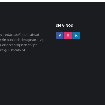
SIGA-NOS
ão
redaccao@justicatv.pt
dade
publicidade@justicatv.pt
o
direccao@justicatv.pt
ral@justicatv.pt