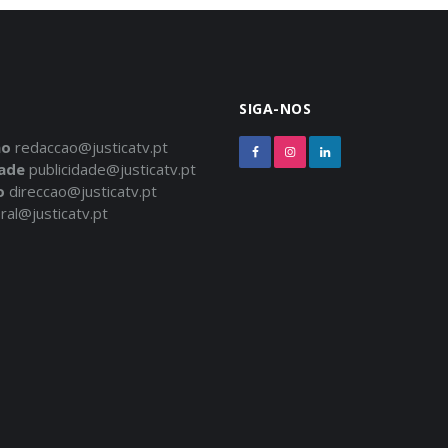
SIGA-NOS
ão
redaccao@justicatv.pt
dade
publicidade@justicatv.pt
o
direccao@justicatv.pt
ral@justicatv.pt