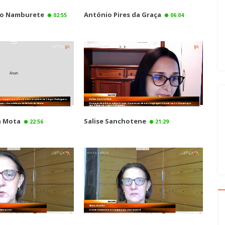
lo Namburete
António Pires da Graça
02:55
06:04
a Mota
Salise Sanchotene
22:56
21:29