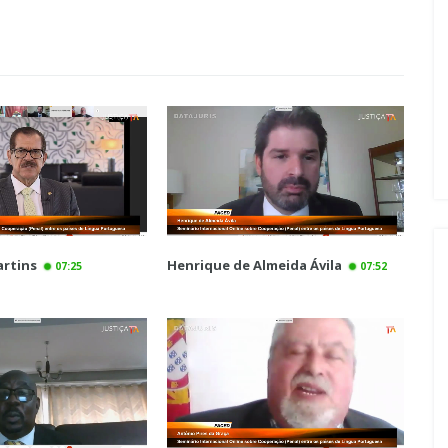
rtins
Henrique de Almeida Ávila
07:25
07:52