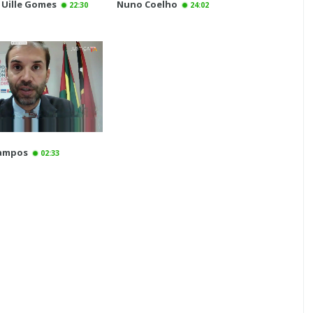
 Uille Gomes
Nuno Coelho
22:30
24:02
Campos
02:33