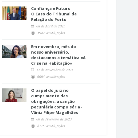
Confiança e Futuro
O Caso do Tribunal da
Relação do Porto
08 de Abril de 2025
3942 visualizações
Em novembro, mês do
nosso aniversário,
destacamos a temática «A
Crise na Habitação»
12 de Novembro de 2023
6064 visualizações
O papel do juiz no
cumprimento das
obrigações: a sanção
pecuniária compulsória -
Vânia Filipe Magalhães
06 de Fevereiro de 2023
8115 visualizações