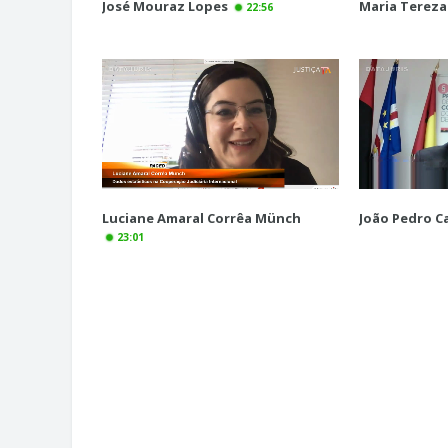
José Mouraz Lopes
Maria Tereza
22:56
Luciane Amaral Corrêa Münch
João Pedro 
23:01