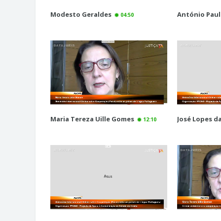
Modesto Geraldes
António Pau
04:50
Maria Tereza Uille Gomes
José Lopes d
12:10