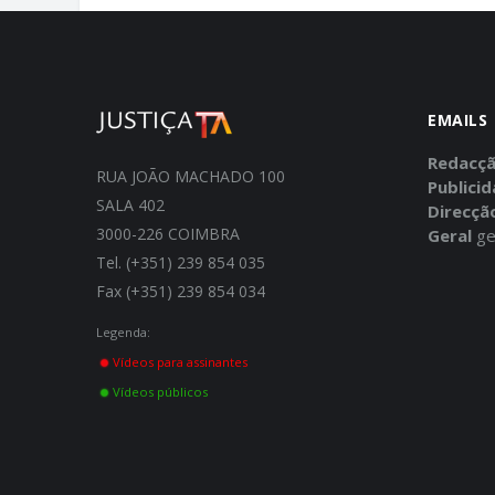
EMAILS
Redacç
RUA JOÃO MACHADO 100
Publici
SALA 402
Direcçã
3000-226 COIMBRA
Geral
ge
Tel. (+351) 239 854 035
Fax (+351) 239 854 034
Legenda:
Vídeos para assinantes
Vídeos públicos