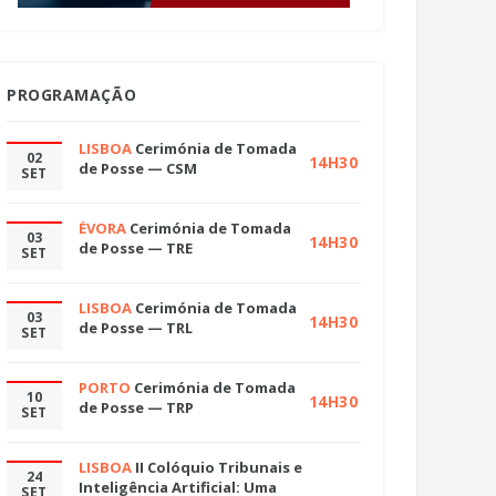
PROGRAMAÇÃO
LISBOA
Cerimónia de Tomada
02
14H30
de Posse — CSM
SET
ÉVORA
Cerimónia de Tomada
03
14H30
de Posse — TRE
SET
LISBOA
Cerimónia de Tomada
03
14H30
de Posse — TRL
SET
PORTO
Cerimónia de Tomada
10
14H30
de Posse — TRP
SET
LISBOA
II Colóquio Tribunais e
24
Inteligência Artificial: Uma
SET