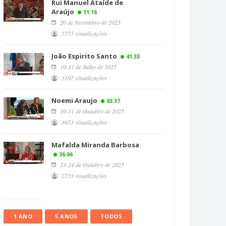
Rui Manuel Ataíde de
Araújo
11:16
20 de Novembro de 2025
5775 visualizações
João Espirito Santo
41:33
10-11 de Julho de 2025
3197 visualizações
Noemi Araujo
03:37
10-11 de Outubro de 2025
3073 visualizações
Mafalda Miranda Barbosa
36:06
23-24 de Outubro de 2025
2733 visualizações
1 ANO
5 ANOS
TODOS