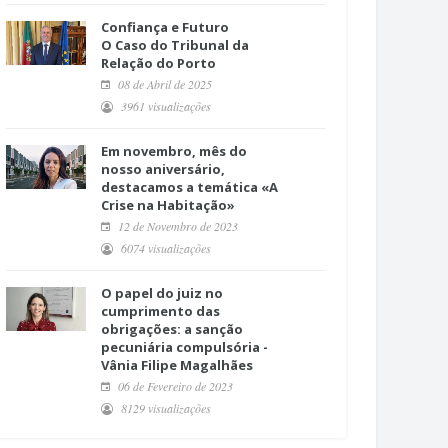
Confiança e Futuro
O Caso do Tribunal da
Relação do Porto
08 de Abril de 2025
3961 visualizações
Em novembro, mês do
nosso aniversário,
destacamos a temática «A
Crise na Habitação»
12 de Novembro de 2023
6074 visualizações
O papel do juiz no
cumprimento das
obrigações: a sanção
pecuniária compulsória -
Vânia Filipe Magalhães
06 de Fevereiro de 2023
8129 visualizações