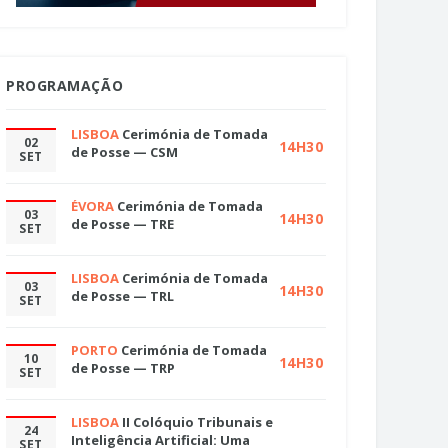
PROGRAMAÇÃO
LISBOA
Cerimónia de Tomada
02
14H30
de Posse — CSM
SET
ÉVORA
Cerimónia de Tomada
03
14H30
de Posse — TRE
SET
LISBOA
Cerimónia de Tomada
03
14H30
de Posse — TRL
SET
PORTO
Cerimónia de Tomada
10
14H30
de Posse — TRP
SET
LISBOA
II Colóquio Tribunais e
24
Inteligência Artificial: Uma
SET