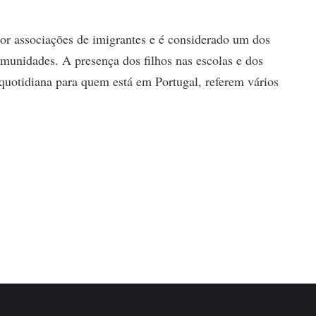
or associações de imigrantes e é considerado um dos
omunidades. A presença dos filhos nas escolas e dos
quotidiana para quem está em Portugal, referem vários