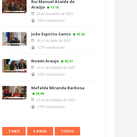
Rui Manuel Ataíde de
Araújo
11:16
20 de Novembro de 2025
5829 visualizações
João Espirito Santo
41:33
10-11 de Julho de 2025
3229 visualizações
Noemi Araujo
03:37
10-11 de Outubro de 2025
3102 visualizações
Mafalda Miranda Barbosa
36:06
23-24 de Outubro de 2025
2765 visualizações
1 ANO
5 ANOS
TODOS