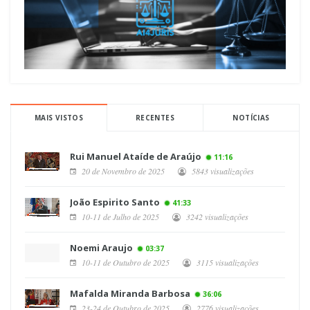
MAIS VISTOS
RECENTES
NOTÍCIAS
Rui Manuel Ataíde de Araújo
11:16
20 de Novembro de 2025
5843 visualizações
João Espirito Santo
41:33
10-11 de Julho de 2025
3242 visualizações
Noemi Araujo
03:37
10-11 de Outubro de 2025
3115 visualizações
Mafalda Miranda Barbosa
36:06