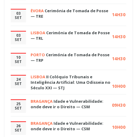
ÉVORA
Cerimónia de Tomada de Posse
03
14H30
— TRE
SET
LISBOA
Cerimónia de Tomada de Posse
03
14H30
— TRL
SET
PORTO
Cerimónia de Tomada de Posse
10
14H30
— TRP
SET
LISBOA
II Colóquio Tribunais e
24
Inteligência Artificial: Uma Odisseia no
SET
10H00
Século XXI — STJ
BRAGANÇA
Idade e Vulnerabilidade:
25
09H30
onde deve ir o Direito — CSM
SET
BRAGANÇA
Idade e Vulnerabilidade:
26
10H00
onde deve ir o Direito — CSM
SET