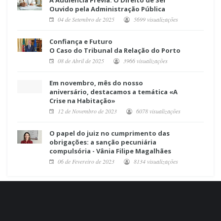
A Audiência Prévia: O Direito de Ser
Ouvido pela Administração Pública
04 de Setembro de 2025
5699 visualizações
Confiança e Futuro
O Caso do Tribunal da Relação do Porto
08 de Abril de 2025
3966 visualizações
Em novembro, mês do nosso
aniversário, destacamos a temática «A
Crise na Habitação»
12 de Novembro de 2023
6078 visualizações
O papel do juiz no cumprimento das
obrigações: a sanção pecuniária
compulsória - Vânia Filipe Magalhães
06 de Fevereiro de 2023
8134 visualizações