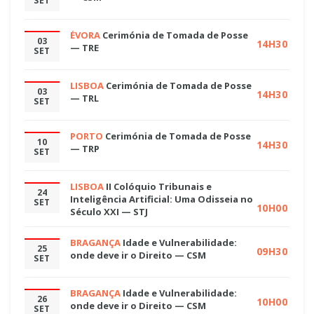
SET
ÉVORA
Cerimónia de Tomada de Posse
03
14H30
— TRE
SET
LISBOA
Cerimónia de Tomada de Posse
03
14H30
— TRL
SET
PORTO
Cerimónia de Tomada de Posse
10
14H30
— TRP
SET
LISBOA
II Colóquio Tribunais e
24
Inteligência Artificial: Uma Odisseia no
SET
10H00
Século XXI — STJ
BRAGANÇA
Idade e Vulnerabilidade:
25
09H30
onde deve ir o Direito — CSM
SET
BRAGANÇA
Idade e Vulnerabilidade:
26
10H00
onde deve ir o Direito — CSM
SET