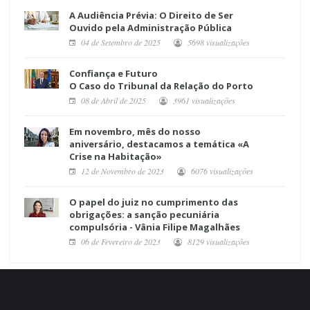
A Audiência Prévia: O Direito de Ser
Ouvido pela Administração Pública
04 de Setembro de 2025
5698 visualizações
Confiança e Futuro
O Caso do Tribunal da Relação do Porto
08 de Abril de 2025
3961 visualizações
Em novembro, mês do nosso
aniversário, destacamos a temática «A
Crise na Habitação»
12 de Novembro de 2023
6076 visualizações
O papel do juiz no cumprimento das
obrigações: a sanção pecuniária
compulsória - Vânia Filipe Magalhães
06 de Fevereiro de 2023
8129 visualizações