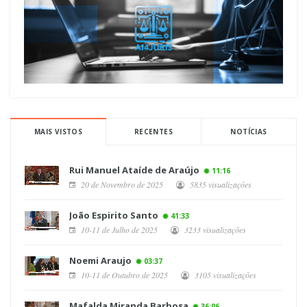
MAIS VISTOS
RECENTES
NOTÍCIAS
Rui Manuel Ataíde de Araújo
11:16
20 de Novembro de 2025
5835 visualizações
João Espirito Santo
41:33
10-11 de Julho de 2025
3233 visualizações
Noemi Araujo
03:37
10-11 de Outubro de 2025
3105 visualizações
Mafalda Miranda Barbosa
36:06