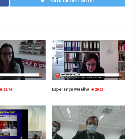
Partilhar no Twitter
Esperança Mealha
35:14
26:22