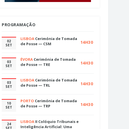
PROGRAMAÇÃO
LISBOA
Cerimónia de Tomada
02
14H30
de Posse — CSM
SET
ÉVORA
Cerimónia de Tomada
03
14H30
de Posse — TRE
SET
LISBOA
Cerimónia de Tomada
03
14H30
de Posse — TRL
SET
PORTO
Cerimónia de Tomada
10
14H30
de Posse — TRP
SET
LISBOA
II Colóquio Tribunais e
24
Inteligência Artificial: Uma
SET