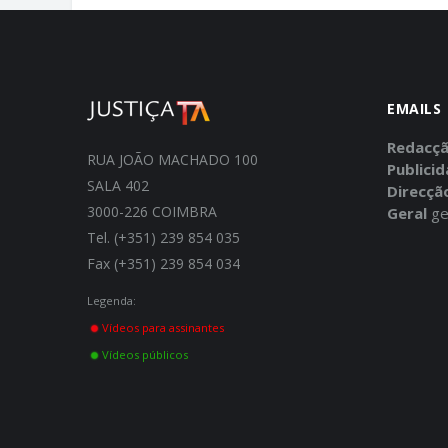
EMAILS
Redacç
RUA JOÃO MACHADO 100
Publici
SALA 402
Direcçã
3000-226 COIMBRA
Geral
ge
Tel. (+351) 239 854 035
Fax (+351) 239 854 034
Legenda:
Vídeos para assinantes
Vídeos públicos