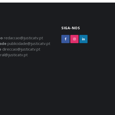
SIGA-NOS
ão
redaccao@justicatv.pt
dade
publicidade@justicatv.pt
o
direccao@justicatv.pt
ral@justicatv.pt