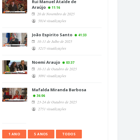
Rui Manuel Ataíde de
Araújo
11:16
20 de Novembro de 2025
5814 visualizações
João Espirito Santo
41:33
10-11 de Julho de 2025
3215 visualizações
Noemi Araujo
03:37
10-11 de Outubro de 2025
3091 visualizações
Mafalda Miranda Barbosa
36:06
23-24 de Outubro de 2025
2751 visualizações
1 ANO
5 ANOS
TODOS