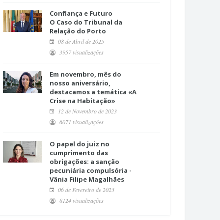
Confiança e Futuro
O Caso do Tribunal da
Relação do Porto
08 de Abril de 2025
3957 visualizações
Em novembro, mês do
nosso aniversário,
destacamos a temática «A
Crise na Habitação»
12 de Novembro de 2023
6071 visualizações
O papel do juiz no
cumprimento das
obrigações: a sanção
pecuniária compulsória -
Vânia Filipe Magalhães
06 de Fevereiro de 2023
8124 visualizações