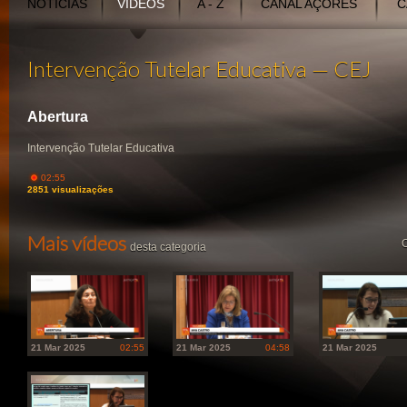
NOTÍCIAS
VÍDEOS
A - Z
CANAL AÇORES
C
Intervenção Tutelar Educativa — CEJ
Abertura
Intervenção Tutelar Educativa
02:55
2851 visualizações
Mais vídeos
O
desta categoria
21 Mar 2025
02:55
21 Mar 2025
04:58
21 Mar 2025