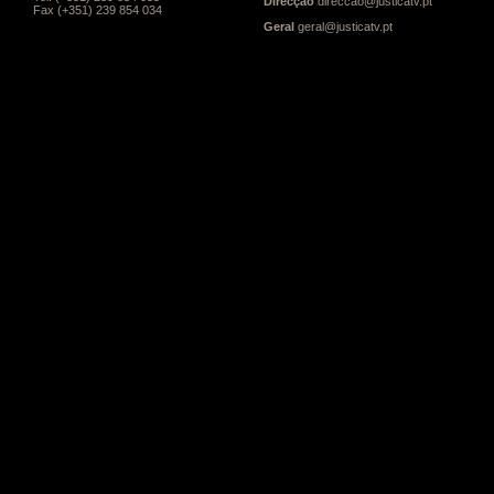
Direcção
direccao@justicatv.pt
Fax (+351) 239 854 034
Geral
geral@justicatv.pt