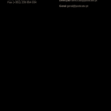
Direcção
direccao@justicatv.pt
Fax (+351) 239 854 034
Geral
geral@justicatv.pt