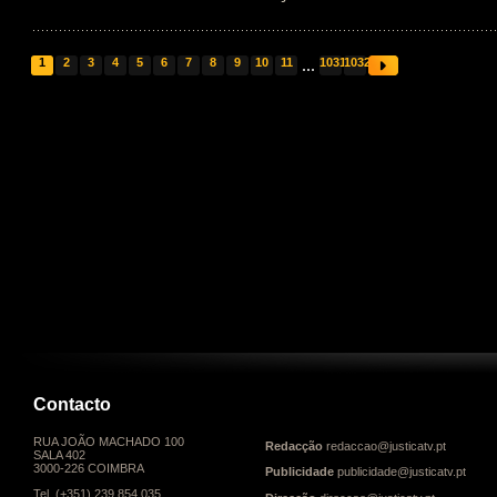
1
2
3
4
5
6
7
8
9
10
11
...
1031
1032
Contacto
RUA JOÃO MACHADO 100
Redacção
redaccao@justicatv.pt
SALA 402
3000-226 COIMBRA
Publicidade
publicidade@justicatv.pt
Tel. (+351) 239 854 035