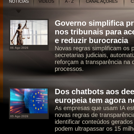
NOTÍCIAS
VÍDEOS
A - Z
CANAL AÇORES
C
Governo simplifica p
nos tribunais para ac
e reduzir burocracia
Novas regras simplificam os 
06 Ago 2026
secretarias judiciais, automat
reforçam a transparência na d
processos.
Dos chatbots aos dee
europeia tem agora n
As empresas que usam IA est
novas regras de transparência
05 Ago 2026
identificar conteúdos gerados
podem ultrapassar os 15 milh