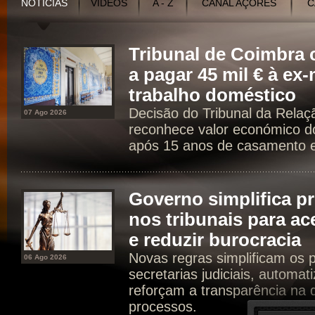
NOTÍCIAS
VÍDEOS
A - Z
CANAL AÇORES
C
Tribunal de Coimbr
a pagar 45 mil € à ex
trabalho doméstico
Decisão do Tribunal da Rela
07 Ago 2026
reconhece valor económico d
após 15 anos de casamento e 
Governo simplifica p
nos tribunais para ac
e reduzir burocracia
Novas regras simplificam os 
06 Ago 2026
secretarias judiciais, automat
reforçam a transparência na d
processos.