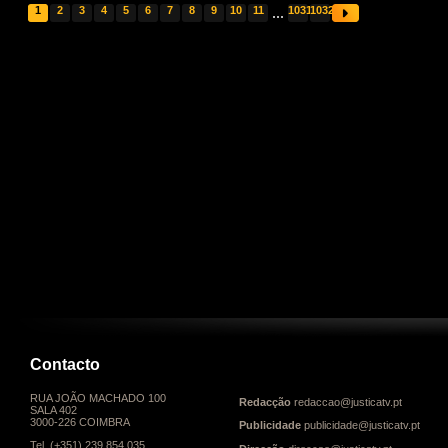
1
2
3
4
5
6
7
8
9
10
11
...
1031
1032
Contacto
RUA JOÃO MACHADO 100
Redacção
redaccao@justicatv.pt
SALA 402
3000-226 COIMBRA
Publicidade
publicidade@justicatv.pt
Tel. (+351) 239 854 035