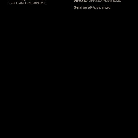
Direcção
direccao@justicatv.pt
Fax (+351) 239 854 034
Geral
geral@justicatv.pt