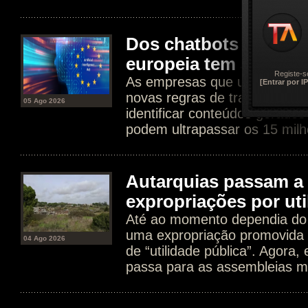
Dos chatbots aos dee
europeia tem agora n
Registe-s
As empresas que usam IA est
[Entrar por IP
novas regras de transparência
05 Ago 2026
identificar conteúdos gerados
podem ultrapassar os 15 milh
Autarquias passam a 
expropriações por uti
Até ao momento dependia do 
uma expropriação promovida 
04 Ago 2026
de “utilidade pública”. Agora
passa para as assembleias mu