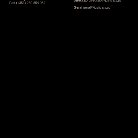
Direcção
direccao@justicatv.pt
Fax (+351) 239 854 034
Geral
geral@justicatv.pt