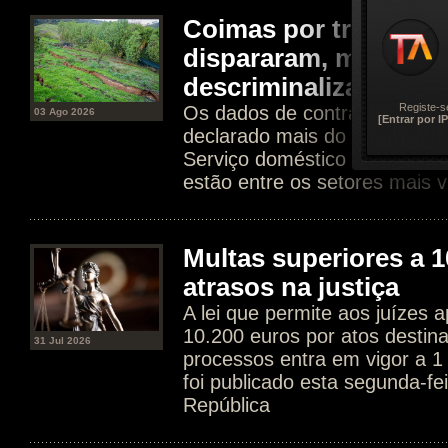
Coimas por trabalho 
dispararam, mas Gov
descriminalizar
Registe-s
Os dados de contratos dissim
03 Ago 2026
[Entrar por IP
declarado mais do que tripli
Serviço doméstico e agricultur
estão entre os setores mais v
Multas superiores a 1
atrasos na justiça
A lei que permite aos juízes a
10.200 euros por atos destin
31 Jul 2026
processos entra em vigor a 1
foi publicado esta segunda-fe
República