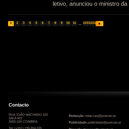
letivo, anunciou o ministro d
1
2
3
4
5
6
7
8
9
10
11
...
1031
1032
Contacto
RUA JOÃO MACHADO 100
Redacção
redaccao@justicatv.pt
SALA 402
3000-226 COIMBRA
Publicidade
publicidade@justicatv.pt
Tel. (+351) 239 854 035