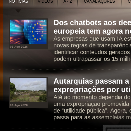
NOTÍCIAS
VÍDEOS
A - Z
CANAL AÇORES
C
Dos chatbots aos dee
europeia tem agora n
As empresas que usam IA est
novas regras de transparência
05 Ago 2026
identificar conteúdos gerados
podem ultrapassar os 15 milh
Autarquias passam a 
expropriações por uti
Até ao momento dependia do 
uma expropriação promovida 
04 Ago 2026
de “utilidade pública”. Agora
passa para as assembleias mu